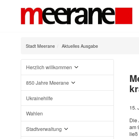
Stadt Meerane
Aktuelles Ausgabe
Navigation
Herzlich willkommen
überspringen
Me
850 Jahre Meerane
k
Ukrainehilfe
15. 
Wahlen
Die 
am 9
Stadtverwaltung
ließ