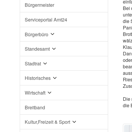
einf
Bürgermeister
Bei 
unte
Serviceportal Amt24
die 
Pani
Brot
Bürgerbüro
wälz
Klau
Standesamt
Dann
oder
Stadtrat
bean
auss
Historisches
Ries
Zus
Wirtschaft
Die 
die 
Breitband
Kultur,Freizeit & Sport