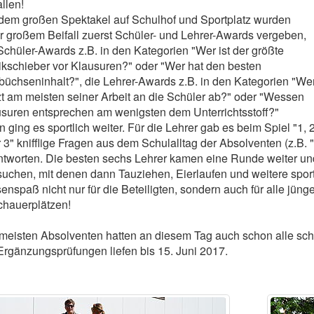
allen!
dem großen Spektakel auf Schulhof und Sportplatz wurden
r großem Beifall zuerst Schüler- und Lehrer-Awards vergeben,
Schüler-Awards z.B. in den Kategorien "Wer ist der größte
kschieber vor Klausuren?" oder "Wer hat den besten
büchseninhalt?", die Lehrer-Awards z.B. in den Kategorien "We
t am meisten seiner Arbeit an die Schüler ab?" oder "Wessen
suren entsprechen am wenigsten dem Unterrichtsstoff?"
 ging es sportlich weiter. Für die Lehrer gab es beim Spiel "1, 
 3" knifflige Fragen aus dem Schulalltag der Absolventen (z.B. 
tworten. Die besten sechs Lehrer kamen eine Runde weiter und
uchen, mit denen dann Tauziehen, Eierlaufen und weitere spor
enspaß nicht nur für die Beteiligten, sondern auch für alle jün
chauerplätzen!
meisten Absolventen hatten an diesem Tag auch schon alle schr
Ergänzungsprüfungen liefen bis 15. Juni 2017.