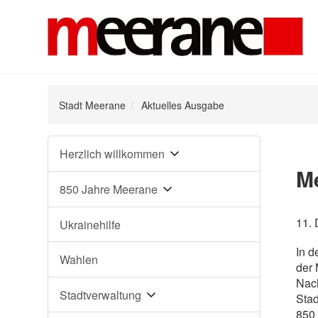
Stadt Meerane
Aktuelles Ausgabe
Navigation
Herzlich willkommen
überspringen
M
850 Jahre Meerane
11.
Ukrainehilfe
In d
Wahlen
der 
Nach
Stadtverwaltung
Stad
850 