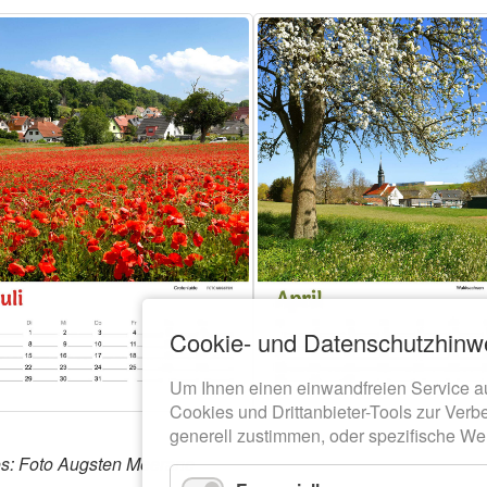
Cookie- und Datenschutzhinw
Um Ihnen einen einwandfreien Service a
Cookies und Drittanbieter-Tools zur Verb
generell zustimmen, oder spezifische We
os: Foto Augsten Meerane