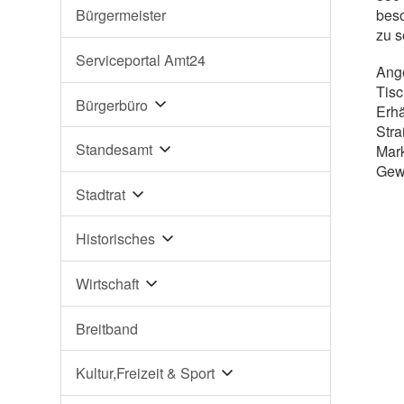
beso
Bürgermeister
zu s
Serviceportal Amt24
Ange
Tisc
Bürgerbüro
Erhä
Stra
Standesamt
Mark
Gew
Stadtrat
Historisches
Wirtschaft
Breitband
Kultur,Freizeit & Sport