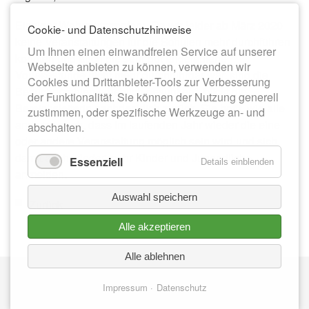
Einziger Wehrmutstropfen: „Da wir leider ab März 2020
Cookie- und Datenschutzhinweise
keine Veranstaltungen für die Schulen mehr durchführen
Um Ihnen einen einwandfreien Service auf unserer
konnten und auch die sehr gut angelaufene
Webseite anbieten zu können, verwenden wir
Vorlesestunde nicht mehr durchführbar war, sind die
Cookies und Drittanbieter-Tools zur Verbesserung
Besucherzahlen erheblich gesunken“, blickt die
der Funktionalität. Sie können der Nutzung generell
Bereichsleiterin nachdenklich zurück. Sie hofft, wie alle
zustimmen, oder spezifische Werkzeuge an- und
anderen auch, dass im laufenden Jahr wieder die eine
abschalten.
oder andere Veranstaltung möglich sein wird und sich
damit auch wieder mehr Kinder und Jugendliche
Essenziell
Details einblenden
anmelden.
Auswahl speichern
Zurück
Alle akzeptieren
Alle ablehnen
Nav
IMPRESSUM
üb
Impressum
Datenschutz
DATENSCHUTZ