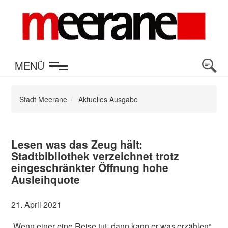
en
MENÜ
Stadt Meerane
Aktuelles Ausgabe
Lesen was das Zeug hält:
Stadtbibliothek verzeichnet trotz
eingeschränkter Öffnung hohe
Ausleihquote
21. April 2021
„Wenn einer eine Reise tut, dann kann er was erzählen“,