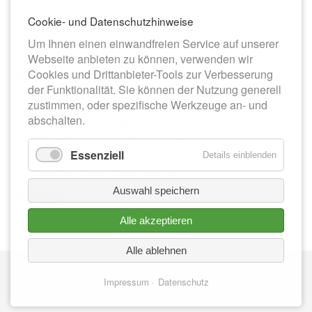
Cookie- und Datenschutzhinweise
Richtlinie LEADER/2014 des Sächsischen
Um Ihnen einen einwandfreien Service auf unserer
Staatsministeriums für Umwelt und Landwirtschaft
Webseite anbieten zu können, verwenden wir
Cookies und Drittanbieter-Tools zur Verbesserung
www.smul.sachsen.de/foerderung/3663.htm
der Funktionalität. Sie können der Nutzung generell
zustimmen, oder spezifische Werkzeuge an- und
abschalten.
LEADER-Entwicklungsstrategie der Region
„Schönburger Land“ v. 26.10.2016
Essenziell
Details einblenden
www.region-schoenburgerland.de
Auswahl speichern
Zurück
Alle akzeptieren
Alle ablehnen
Nav
IMPRESSUM
üb
Impressum
Datenschutz
DATENSCHUTZ