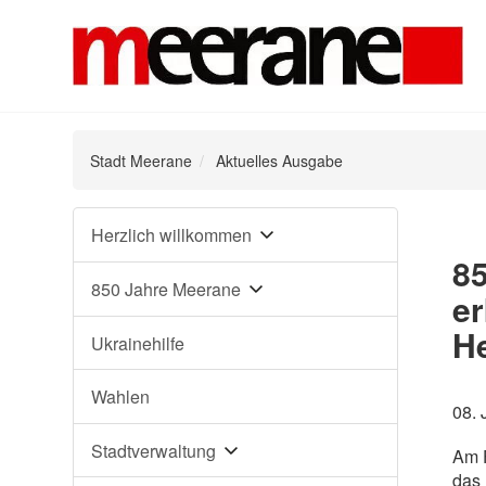
Stadt Meerane
Aktuelles Ausgabe
Navigation
Herzlich willkommen
überspringen
85
850 Jahre Meerane
er
H
Ukrainehilfe
Wahlen
08. 
Stadtverwaltung
Am F
das 