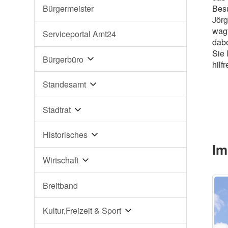
Besu
Bürgermeister
Jörg
wagt
Serviceportal Amt24
dabe
Sie 
Bürgerbüro
hilf
Standesamt
Stadtrat
Historisches
Im
Wirtschaft
Breitband
Kultur,Freizeit & Sport