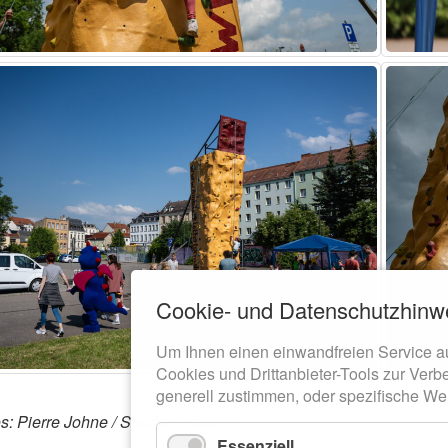
Cookie- und Datenschutzhinw
Um Ihnen einen einwandfreien Service a
Cookies und Drittanbieter-Tools zur Verb
generell zustimmen, oder spezifische We
s: Pierre Johne / Stadtverwaltung
Essenziell