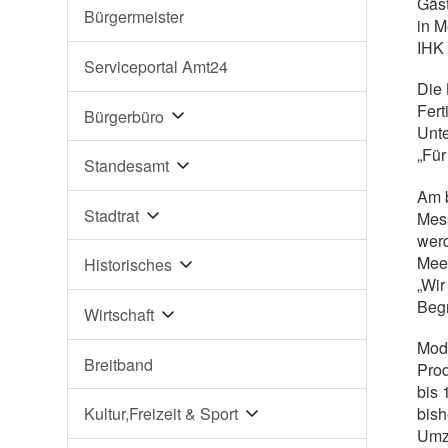
Gäst
Bürgermeister
in M
IHK 
Serviceportal Amt24
Die 
Fert
Bürgerbüro
Unte
„Für
Standesamt
Am b
Stadtrat
Mes
werd
Meer
Historisches
„Wir
Begr
Wirtschaft
Mode
Breitband
Prod
bis 
bish
Kultur,Freizeit & Sport
Umzu