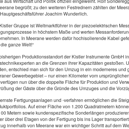
e aus Wirtschaft und Politik offiziell eingeweiht. Rolf Sonder
eerane begrüßt; zu den weiteren Festrednern zählten der Meera
Hauptgeschäftsführer Joachim Wunderlich.
Kistler Gruppe ist Weltmarktführer in der piezoelektrischen Mes
igungsprozesse in höchstem Maße und werten Messanforderung
rnehmen. In Meerane werden dafür hochisolierende Kabel gefert
 die ganze Welt!“
isherigen Produktionsstandort der Kistler Instrumente GmbH i
stechnikexperten an die Grenzen ihrer Kapazitäten gestoßen.
en, entschied man sich für den Umzug in ein moderneres und 
aner Gewerbegebiet – nur einen Kilometer vom ursprünglichen 
 verfügen nun über die doppelte Fläche für Produktion und Verwa
üßung der Gäste über die Gründe des Umzuges und die Vorzüge
rnste Fertigungsanlagen und -verfahren ermöglichen die Ste
uktportfolios. Auf einer Fläche von 1.200 Quadratmetern können
100 Metern sowie kundenspezifische Sonderlängen produzieren. 
er über drei Etagen von der Fertigung bis ins Lager transportier
g innerhalb von Meerane war ein wichtiger Schritt auf dem Weg 