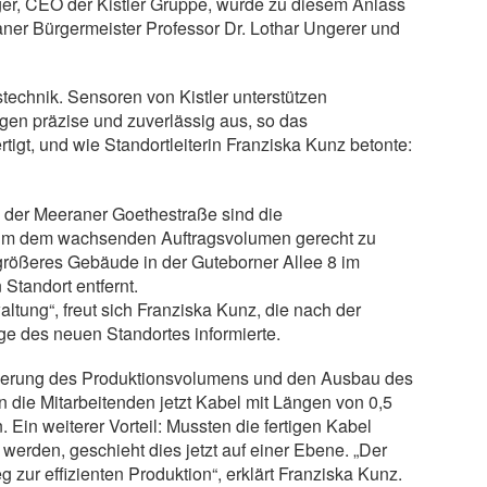
egger, CEO der Kistler Gruppe, wurde zu diesem Anlass
ner Bürgermeister Professor Dr. Lothar Ungerer und
stechnik. Sensoren von Kistler unterstützen
en präzise und zuverlässig aus, so das
igt, und wie Standortleiterin Franziska Kunz betonte:
n der Meeraner Goethestraße sind die
 Um dem wachsenden Auftragsvolumen gerecht zu
größeres Gebäude in der Guteborner Allee 8 im
Standort entfernt.
ltung“, freut sich Franziska Kunz, die nach der
 des neuen Standortes informierte.
igerung des Produktionsvolumens und den Ausbau des
 die Mitarbeitenden jetzt Kabel mit Längen von 0,5
Ein weiterer Vorteil: Mussten die fertigen Kabel
t werden, geschieht dies jetzt auf einer Ebene. „Der
zur effizienten Produktion“, erklärt Franziska Kunz.