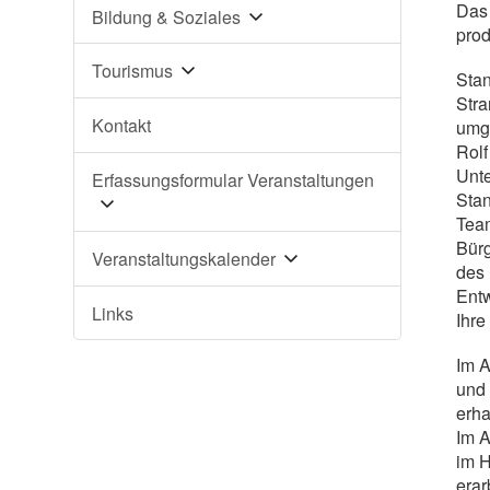
Das 
Bildung & Soziales
prod
Tourismus
Stan
Stra
Kontakt
umge
Rolf
Unte
Erfassungsformular Veranstaltungen
Stan
Team
Bürg
Veranstaltungskalender
des 
Entw
Links
Ihre
Im A
und 
erha
Im A
im H
erar