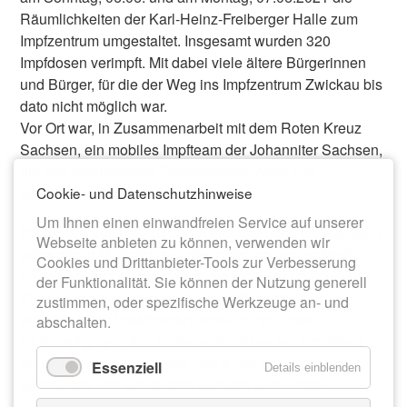
Räumlichkeiten der Karl-Heinz-Freiberger Halle zum
Impfzentrum umgestaltet. Insgesamt wurden 320
Impfdosen verimpft. Mit dabei viele ältere Bürgerinnen
und Bürger, für die der Weg ins Impfzentrum Zwickau bis
dato nicht möglich war.
Vor Ort war, in Zusammenarbeit mit dem Roten Kreuz
Sachsen, ein mobiles Impfteam der Johanniter Sachsen,
die das medizinische Fachpersonal, Ärzte und
Cookie- und Datenschutzhinweise
Schwestern, unterstützten.
Um Ihnen einen einwandfreien Service auf unserer
Impfungen gehören zu den wichtigsten und wirksamsten
Webseite anbieten zu können, verwenden wir
präventiven Maß­nah­men, die in der modernen Medizin
Cookies und Drittanbieter-Tools zur Verbesserung
für den Menschen zur Verfügung stehen. Unmit­tel­bares
der Funktionalität. Sie können der Nutzung generell
Ziel der Impfung ist es, den Geimpften vor einer
zustimmen, oder spezifische Werkzeuge an- und
ansteckenden Infektionskrankheit zu schützen.
abschalten.
Im Kampf gegen das Coronavirus ist es bei Erreichen
hoher Impfquoten möglich, das Virus regional zu
Essenziell
Details einblenden
eliminieren und schließlich weltweit auszurotten.