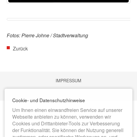
Fotos: Pierre Johne / Stadtverwaltung
Zurück
Nav
IMPRESSUM
üb
DATENSCHUTZ
Cookie- und Datenschutzhinweise
Um Ihnen einen einwandfreien Service auf unserer
Webseite anbieten zu können, verwenden wir
Cookies und Drittanbieter-Tools zur Verbesserung
der Funktionalität. Sie können der Nutzung generell
zustimmen, oder spezifische Werkzeuge an- und