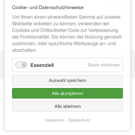
für den Fußgängerverkehr gesperrt. Die Arbeiten werden
Cookie- und Datenschutzhinweise
vom Baugeschäft W. Büttner aus Meerane durchgeführt.
Um Ihnen einen einwandfreien Service auf unserer
Webseite anbieten zu können, verwenden wir
Zurück
Cookies und Drittanbieter-Tools zur Verbesserung
der Funktionalität. Sie können der Nutzung generell
zustimmen, oder spezifische Werkzeuge an- und
abschalten.
Nav
IMPRESSUM
üb
Essenziell
Details einblenden
DATENSCHUTZ
Auswahl speichern
Alle akzeptieren
Alle ablehnen
Impressum
Datenschutz