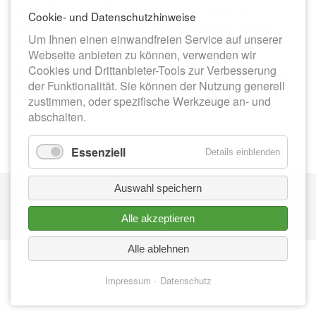
In der Zeit vom 2. bis 13. August 2021 bleibt die
Cookie- und Datenschutzhinweise
Bibliothek geschlossen. Alle ausgeliehenen Medien
Um Ihnen einen einwandfreien Service auf unserer
werden automatisch für diesen Zeitraum verlängert.
Webseite anbieten zu können, verwenden wir
Cookies und Drittanbieter-Tools zur Verbesserung
Das Team der Stadtbibliothek bedankt sich für Ihr/Euer
der Funktionalität. Sie können der Nutzung generell
Verständnis.
zustimmen, oder spezifische Werkzeuge an- und
abschalten.
Zurück
Essenziell
Details einblenden
Nav
Auswahl speichern
IMPRESSUM
üb
Alle akzeptieren
DATENSCHUTZ
Alle ablehnen
Impressum
Datenschutz