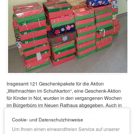
Insgesamt 121 Geschenkpakete für die Aktion
„Weihnachten im Schuhkarton“, eine Geschenk-Aktion
für Kinder in Not, wurden in den vergangenen Wochen
im Bürgerbüro im Neuen Rathaus abgegeben. Auch in
diesem Jahr haben viele hilfsbereite Meeranerinnen und
Cookie- und Datenschutzhinweise
Meeraner, Kinder und Jugendliche Päckchen mit kleinen
Geschenken gepackt, die nun auf Reise zu Kindern in
Um Ihnen einen einwandfreien Service auf unserer
ganz Europa gehen.