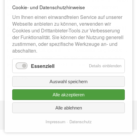
alle an diesem Tag angesetzten Führungen können
Cookie- und Datenschutzhinweise
leider nicht stattfinden.
Um Ihnen einen einwandfreien Service auf unserer
Webseite anbieten zu können, verwenden wir
Am 18. Juli wird hingegen ein besonderes Highlight
Cookies und Drittanbieter-Tools zur Verbesserung
auf die Besuchenden warten:
der Funktionalität. Sie können der Nutzung generell
Als Judith von Thüringen wird Kerstin Zienert die
zustimmen, oder spezifische Werkzeuge an- und
unterirdischen Gänge mit ihrer Kostümführung beleben.
abschalten.
Die circa einstündigen Führungen starten am 18. Juli
jeweils um 13:00 Uhr, 15:00 Uhr und 17:00 Uhr.
Essenziell
Details einblenden
Zurück
Auswahl speichern
Alle akzeptieren
Nav
Alle ablehnen
IMPRESSUM
üb
DATENSCHUTZ
Impressum
Datenschutz