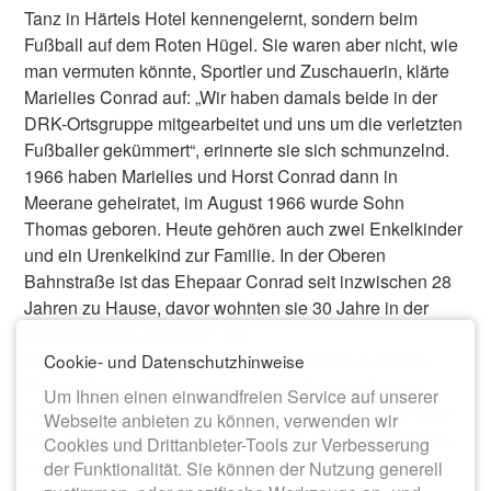
Tanz in Härtels Hotel kennengelernt, sondern beim
Fußball auf dem Roten Hügel. Sie waren aber nicht, wie
man vermuten könnte, Sportler und Zuschauerin, klärte
Marielies Conrad auf: „Wir haben damals beide in der
DRK-Ortsgruppe mitgearbeitet und uns um die verletzten
Fußballer gekümmert“, erinnerte sie sich schmunzelnd.
1966 haben Marielies und Horst Conrad dann in
Meerane geheiratet, im August 1966 wurde Sohn
Thomas geboren. Heute gehören auch zwei Enkelkinder
und ein Urenkelkind zur Familie. In der Oberen
Bahnstraße ist das Ehepaar Conrad seit inzwischen 28
Jahren zu Hause, davor wohnten sie 30 Jahre in der
Bahnhofstraße, erzählten sie.
Eine gemeinsame Leidenschaft der Eheleute ist das
Cookie- und Datenschutzhinweise
Reisen. Nach 1990 ging es zuerst oft in den Norden,
Um Ihnen einen einwandfreien Service auf unserer
nach Norwegen und Schweden, später nach Österreich
Webseite anbieten zu können, verwenden wir
oder Slowenien. Viele Jahre blieben sie Oberstdorf treu,
Cookies und Drittanbieter-Tools zur Verbesserung
wohin sie seit 1996 jedes Jahr im September fuhren.
der Funktionalität. Sie können der Nutzung generell