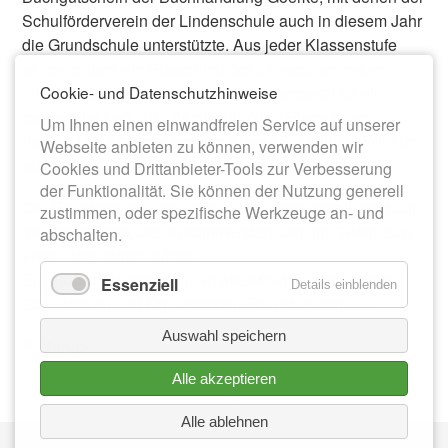
Schulförderverein der Lindenschule auch in diesem Jahr
die Grundschule unterstützte. Aus jeder Klassenstufe
wurde zudem ein Siegerkind gekürt, welches neben
Cookie- und Datenschutzhinweise
einer Siegerurkunde auch den Wanderpokal für ein
ganzes Jahr erhielt. Die diesjährigen Siegerinnen
Um Ihnen einen einwandfreien Service auf unserer
heißen Mia Krahmer aus der Klasse 2, Mathilda Winkler
Webseite anbieten zu können, verwenden wir
aus Klasse 3 und Nele Kühni der Klasse 4.
Cookies und Drittanbieter-Tools zur Verbesserung
der Funktionalität. Sie können der Nutzung generell
Die Grundschule Lindenschule freut sich schon jetzt auf
zustimmen, oder spezifische Werkzeuge an- und
die Erstklässler, die im kommenden Jahr ihr Talent zum
abschalten.
ersten Mal zeigen dürfen.
Ein großes Dankeschön an alle Mitwirkenden sprach
Essenziell
Details einblenden
Schulleiterin und Organisatorin Frau Niendorf aus.
Auswahl speichern
Zurück
Alle akzeptieren
Alle ablehnen
Nav