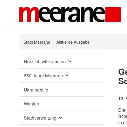
Stadt Meerane
Aktuelles Ausgabe
Navigation
Herzlich willkommen
überspringen
G
850 Jahre Meerane
S
Ukrainehilfe
12. 
Wahlen
Die 
Sch
Stadtverwaltung
In d