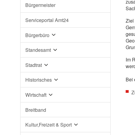
zusa
Bürgermeister
Sach
Serviceportal Amt24
Ziel
Gemü
gesu
Bürgerbüro
Geol
Gru
Standesamt
Im 
Stadtrat
werd
Bei 
Historisches
Z
Wirtschaft
Breitband
Kultur,Freizeit & Sport