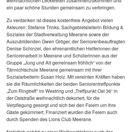
weihnachtlichen Leckereien zusammenzukommen und
ein paar schöne Stunden gemeinsam zu verbringen.
Zu verdanken ist dieses kostenfreie Angebot vielen
Akteuren: Stefanie Trinks, Sachgebietsleiterin Bildung &
Soziales der Stadtverwaltung Meerane sowie der
Auszubildenden Gwen Gröger, der Seniorenbeauftragten
Denise Schinzel, den ehrenamtlichen Helferinnen der
Seniorenarbeit in Meerane und Schülerinnen aus der
Gruppe „Jung und Alt gemeinsam fröhlich“ von der
Tännichtschule Meerane gemeinsam mit ihrer
Sozialarbeiterin Susan Holz. Mit vereinten Kräften haben
sie die Räumlichkeiten der beiden Seniorentreffpunkte
„Zum Ringtreff“ im Westring und „Treffpunkt Ost 36“ in
der Oststraße weihnachtlich dekoriert, für die
Verpflegung gesorgt und sich bei den Feiern um ihre
Gäste gekümmert. Finanziert wurden die Feiern auch
durch Spenden des Lions Club Meerane.
Natürlich gehört zu einer Weihnachtsfeier auch das