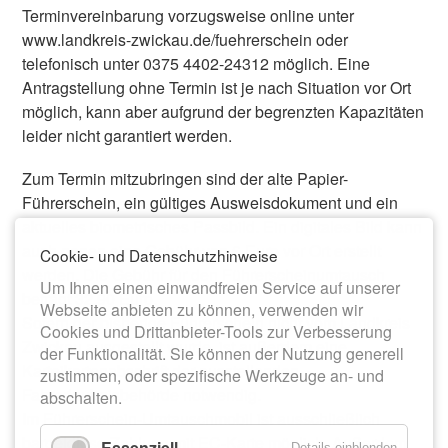
Terminvereinbarung vorzugsweise online unter
www.landkreis-zwickau.de/fuehrerschein oder
telefonisch unter 0375 4402-24312 möglich. Eine
Antragstellung ohne Termin ist je nach Situation vor Ort
möglich, kann aber aufgrund der begrenzten Kapazitäten
leider nicht garantiert werden.
Zum Termin mitzubringen sind der alte Papier-
Führerschein, ein gültiges Ausweisdokument und ein
aktuelles biometrisches Passbild. Ein digitales Bild kann
auch gegen eine Gebühr von 6 Euro vor Ort erstellt
Cookie- und Datenschutzhinweise
werden. Die Gebühr für den Führerscheinumtausch
Um Ihnen einen einwandfreien Service auf unserer
beträgt 32,90 Euro.
Webseite anbieten zu können, verwenden wir
Sofern der bisherige Führerschein nicht vom Landkreis
Cookies und Drittanbieter-Tools zur Verbesserung
Zwickau ausgestellt wurde, ist außerdem eine
der Funktionalität. Sie können der Nutzung generell
Karteikartenabschrift der ausstellenden
zustimmen, oder spezifische Werkzeuge an- und
Fahrerlaubnisbehörde notwendig.
abschalten.
Im Führerschein-Umtauschmobil ist ausschließlich
bargeldlose Zahlung mit EC-Karte möglich. Außerdem
Essenziell
Details einblenden