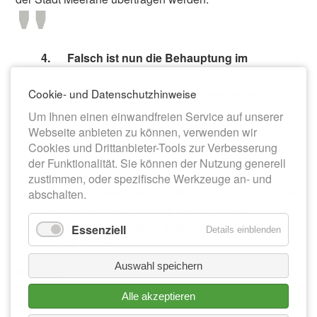
4.
Falsch ist nun die Behauptung im
Cookie- und Datenschutzhinweise
Leserbrief: „Damit war alles genau so, als ob es
Um Ihnen einen einwandfreien Service auf unserer
die Mesteg nicht gegeben hätte.“
Webseite anbieten zu können, verwenden wir
Cookies und Drittanbieter-Tools zur Verbesserung
der Funktionalität. Sie können der Nutzung generell
Richtig ist: Die zuständige Kämmerei der
zustimmen, oder spezifische Werkzeuge an- und
Stadtverwaltung Meerane erklärte am 14.12./18.12.2000:
abschalten.
„Geschäftspraktiken der Mesteg und den damit
verursachten Schuldenstand heftet sich die Kämmerei
Essenziell
Details einblenden
nicht an ihre Fahne.“
Auswahl speichern
Zurück
Alle akzeptieren