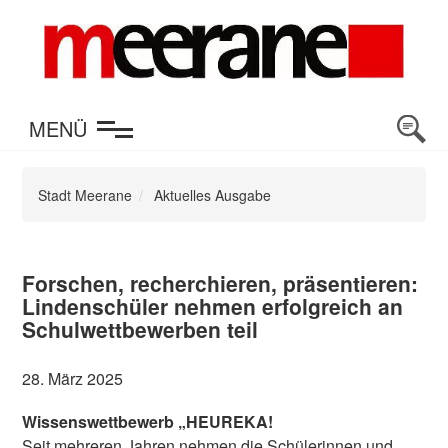
en
MENÜ
Stadt Meerane
Aktuelles Ausgabe
Forschen, recherchieren, präsentieren:
Lindenschüler nehmen erfolgreich an
Schulwettbewerben teil
28. März 2025
Wissenswettbewerb „HEUREKA!
Seit mehreren Jahren nehmen die Schülerinnen und