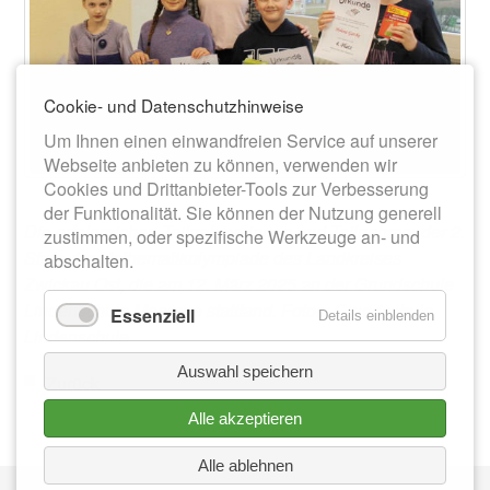
Cookie- und Datenschutzhinweise
Um Ihnen einen einwandfreien Service auf unserer
Webseite anbieten zu können, verwenden wir
Cookies und Drittanbieter-Tools zur Verbesserung
der Funktionalität. Sie können der Nutzung generell
Die erfolgreichen Teilnehmerinnen und Teilnehmer der 2.
zustimmen, oder spezifische Werkzeuge an- und
Stufe der Mathematikolympiade des Landkreises
abschalten.
Zwickau Ost, die am 12. März 2025 an der Grundschule
Lindenschule Meerane stattfand. Fotos: Grundschule
Essenziell
Details einblenden
Lindenschule
Auswahl speichern
Zurück
Alle akzeptieren
Alle ablehnen
Nav