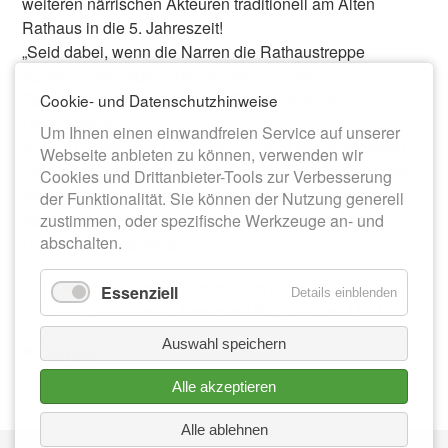
weiteren närrischen Akteuren traditionell am Alten
Rathaus in die 5. Jahreszeit!
„Seid dabei, wenn die Narren die Rathaustreppe
stürmen, das Zepter übernehmen und die
Faschingssession offiziell eröffnen!“, laden die
Cookie- und Datenschutzhinweise
Organisatoren.
Um Ihnen einen einwandfreien Service auf unserer
Am 11.11.2025 um 11:11 Uhr auf dem Meeraner Markt
Webseite anbieten zu können, verwenden wir
erwartet die Gäste das bunte Treiben. Für das leibliche
Cookies und Drittanbieter-Tools zur Verbesserung
Wohl ist natürlich gesorgt, dabei werden die Narren
der Funktionalität. Sie können der Nutzung generell
traditionell wieder von den Spielplatzfreunden der
zustimmen, oder spezifische Werkzeuge an- und
abschalten.
Crotenlaide unterstützt!
„Also kommt vorbei, wir freuen uns auf euch! Bis dahin
Essenziell
Details einblenden
mit dreifach donnernd Meerane HELAU! Euer MCV!“
Auswahl speichern
Zurück
Alle akzeptieren
Alle ablehnen
Nav