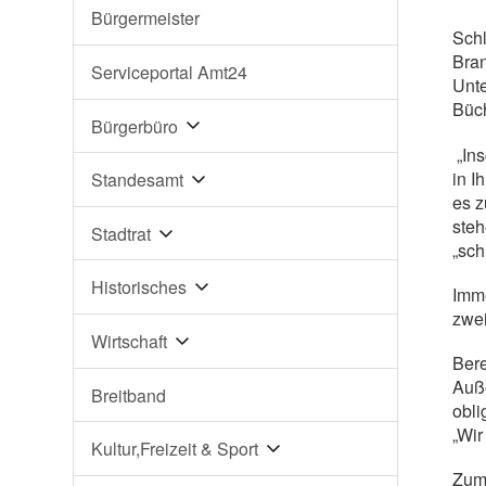
Bürgermeister
Schl
Bran
Serviceportal Amt24
Unte
Büch
Bürgerbüro
„Ins
in I
Standesamt
es z
steh
Stadtrat
„sch
Historisches
Imme
zwei
Wirtschaft
Bere
Auße
Breitband
obli
„Wir
Kultur,Freizeit & Sport
Zum