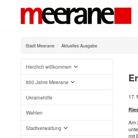
Stadt Meerane
Aktuelles Ausgabe
Navigation
Herzlich willkommen
überspringen
Er
850 Jahre Meerane
17.
Ukrainehilfe
Rie
Wahlen
Am 2
Stadtverwaltung
unte
mit 