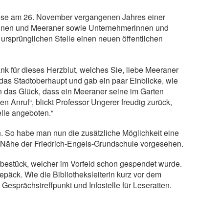
diese am 26. November vergangenen Jahres einer
erinnen und Meeraner sowie Unternehmerinnen und
sprünglichen Stelle einen neuen öffentlichen
 für dieses Herzblut, welches Sie, liebe Meeraner
 das Stadtoberhaupt und gab ein paar Einblicke, wie
 das Glück, dass ein Meeraner seine im Garten
n Anruf“, blickt Professor Ungerer freudig zurück,
elle angeboten.“
en. So habe man nun die zusätzliche Möglichkeit eine
der Nähe der Friedrich-Engels-Grundschule vorgesehen.
f bestück, welcher im Vorfeld schon gespendet wurde.
äck. Wie die Bibliotheksleiterin kurz vor dem
Gesprächstreffpunkt und Infostelle für Leseratten.