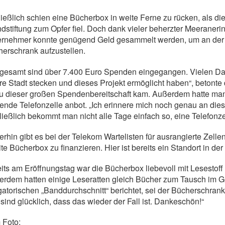
ießlich schien eine Bücherbox in weite Ferne zu rücken, als 
dstiftung zum Opfer fiel. Doch dank vieler beherzter Meeran
rnehmer konnte genügend Geld gesammelt werden, um an der ur
erschrank aufzustellen.
gesamt sind über 7.400 Euro Spenden eingegangen. Vielen Dank
hre Stadt stecken und dieses Projekt ermöglicht haben“, betonte
u dieser großen Spendenbereitschaft kam. Außerdem hatte man
ende Telefonzelle anbot. „Ich erinnere mich noch genau an diese
ließlich bekommt man nicht alle Tage einfach so, eine Telefonz
rhin gibt es bei der Telekom Wartelisten für ausrangierte Zell
te Bücherbox zu finanzieren. Hier ist bereits ein Standort in 
its am Eröffnungstag war die Bücherbox liebevoll mit Lesestof
rdem hatten einige Leseratten gleich Bücher zum Tausch im Gep
gatorischen „Banddurchschnitt“ berichtet, sei der Bücherschrank 
 sind glücklich, dass das wieder der Fall ist. Dankeschön!“
 Foto: