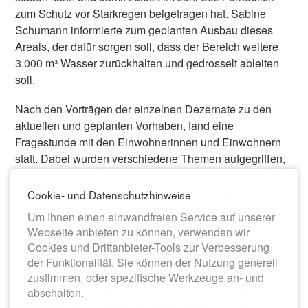
zum Schutz vor Starkregen beigetragen hat. Sabine
Schumann informierte zum geplanten Ausbau dieses
Areals, der dafür sorgen soll, dass der Bereich weitere
3.000 m³ Wasser zurückhalten und gedrosselt ableiten
soll.
Nach den Vorträgen der einzelnen Dezernate zu den
aktuellen und geplanten Vorhaben, fand eine
Fragestunde mit den Einwohnerinnen und Einwohnern
statt. Dabei wurden verschiedene Themen aufgegriffen,
unter anderem zu Verunreinigungen im Stadtgebiet, der
Umgang mit diversen Immobilien, das Radwegenetz der
Cookie- und Datenschutzhinweise
Stadt sowie die medizinischen Versorgungsangebote in
Um Ihnen einen einwandfreien Service auf unserer
Meerane.
Webseite anbieten zu können, verwenden wir
Abschließend sprach Bürgermeister Jörg Schmeißer
Cookies und Drittanbieter-Tools zur Verbesserung
allen Bürgerinnen und Bürgern herzlichen Dank für ihr
der Funktionalität. Sie können der Nutzung generell
Kommen sowie ihre interessierten Anmerkungen und
zustimmen, oder spezifische Werkzeuge an- und
Fragen aus. Den Dezernentinnen und Mitarbeitern der
abschalten.
Stadtverwaltung dankte Jörg Schmeißer für ihre