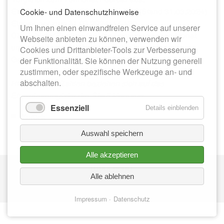
Einwohner zum
29.02.2024
: 14.151 (Stand 31.03.2024)
Cookie- und Datenschutzhinweise
Einwohner zum
31.03.2024
: 14.130
Um Ihnen einen einwandfreien Service auf unserer
Die Zahl der Zuzüge (49) lag im vergangenen Monat
Webseite anbieten zu können, verwenden wir
unter der Zahl der Wegzüge (56). Es wurden elf
Cookies und Drittanbieter-Tools zur Verbesserung
Geburten und 25 Todesfälle registriert.
der Funktionalität. Sie können der Nutzung generell
zustimmen, oder spezifische Werkzeuge an- und
abschalten.
Hinweis: Alle Zahlen beziehen sich auf das
Einwohnerregister der Stadt Meerane.
Essenziell
Details einblenden
Zurück
Auswahl speichern
Alle akzeptieren
Nav
IMPRESSUM
üb
Alle ablehnen
DATENSCHUTZ
Impressum
Datenschutz