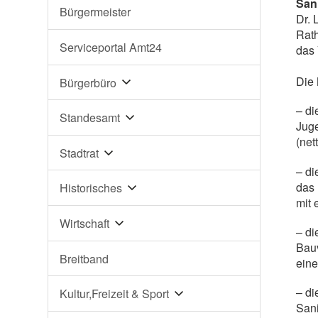
San
Bürgermeister
Dr. 
Rath
Serviceportal Amt24
das 
Die 
Bürgerbüro
– di
Standesamt
Juge
(nett
Stadtrat
– di
das 
Historisches
mit 
Wirtschaft
– di
Bauv
Breitband
eine
– di
Kultur,Freizeit & Sport
Sani