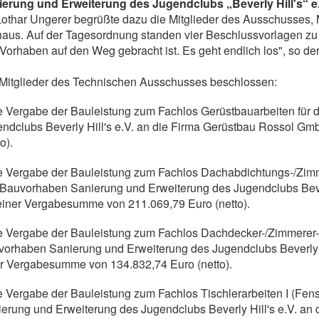
ierung und Erweiterung des Jugendclubs „Beverly Hill's“ e
Lothar Ungerer begrüßte dazu die Mitglieder des Ausschusses,
aus. Auf der Tagesordnung standen vier Beschlussvorlagen zu
Vorhaben auf den Weg gebracht ist. Es geht endlich los", so de
Mitglieder des Technischen Ausschusses beschlossen:
e Vergabe der Bauleistung zum Fachlos Gerüstbauarbeiten für
ndclubs Beverly Hill's e.V. an die Firma Gerüstbau Rossol G
o).
e Vergabe der Bauleistung zum Fachlos Dachabdichtungs-/Zimm
Bauvorhaben Sanierung und Erweiterung des Jugendclubs Beve
einer Vergabesumme von 211.069,79 Euro (netto).
e Vergabe der Bauleistung zum Fachlos Dachdecker-/Zimmerer-
orhaben Sanierung und Erweiterung des Jugendclubs Beverly 
r Vergabesumme von 134.832,74 Euro (netto).
e Vergabe der Bauleistung zum Fachlos Tischlerarbeiten I (Fen
erung und Erweiterung des Jugendclubs Beverly Hill's e.V. an