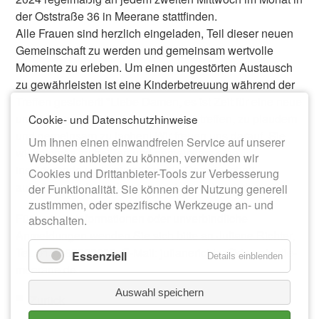
der Oststraße 36 in Meerane stattfinden.
Alle Frauen sind herzlich eingeladen, Teil dieser neuen
Gemeinschaft zu werden und gemeinsam wertvolle
Momente zu erleben. Um einen ungestörten Austausch
zu gewährleisten ist eine Kinderbetreuung während der
Treffen gesichert! "Liebe Damen, es ist Zeit für eine neue
und aufregende Möglichkeit, sich zu treffen, zu plaudern
Cookie- und Datenschutzhinweise
und gemeinsam zu lachen! Wir freuen uns darauf, Sie
Um Ihnen einen einwandfreien Service auf unserer
willkommen zu heißen und gemeinsam eine
Webseite anbieten zu können, verwenden wir
inspirierende und unterstützende Gemeinschaft
Cookies und Drittanbieter-Tools zur Verbesserung
aufzubauen", laden Katrin und Juliane herzlich ein.
der Funktionalität. Sie können der Nutzung generell
zustimmen, oder spezifische Werkzeuge an- und
Für weitere Informationen oder unverbindliche
abschalten.
Anmeldungen wenden Sie sich bitte an Juliane Richter,
Tel. 0157 85522039, E-Mail: julianerichter@demokratie-
Essenziell
Details einblenden
meerane.de.
Auswahl speichern
Zurück