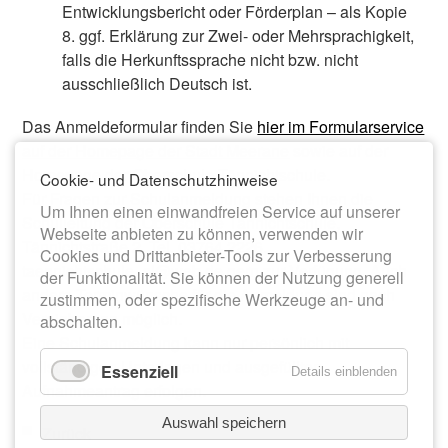
Entwicklungsbericht oder Förderplan – als Kopie
8. ggf. Erklärung zur Zwei- oder Mehrsprachigkeit,
falls die Herkunftssprache nicht bzw. nicht
ausschließlich Deutsch ist.
Das Anmeldeformular finden Sie
hier im Formularservice
auf der Homepage der Stadt Meerane
sowie auf der
Homepage der Oberschule Tännichtschule.
Cookie- und Datenschutzhinweise
Für Fragen zur Schulanmeldung stehen Ihnen die
Um Ihnen einen einwandfreien Service auf unserer
Schulleitung der Oberschule Tännichtschule,
Webseite anbieten zu können, verwenden wir
Tännichtstraße 2, Tel. 03764 2226,
Cookies und Drittanbieter-Tools zur Verbesserung
taennichtschule_sl@web.de gern zur Verfügung. Auch
der Funktionalität. Sie können der Nutzung generell
andere Terminwünsche für die Anmeldung sind nach
zustimmen, oder spezifische Werkzeuge an- und
Vereinbarung möglich.
abschalten.
Eine Schulanmeldung kann nur persönlich mit
vollständigen Unterlagen und ausgefüllten
Essenziell
Details einblenden
Aufnahmeantrag erfolgen.
Auswahl speichern
Zurück