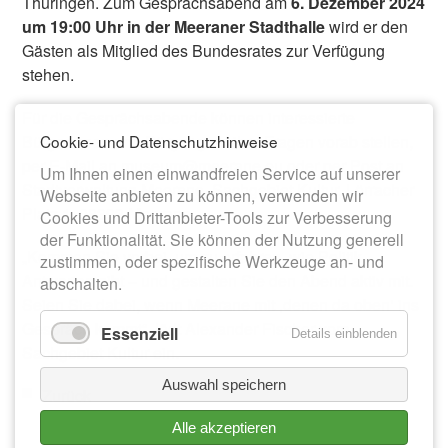
Thüringen. Zum Gesprächsabend am
6. Dezember 2024
um 19:00 Uhr in der Meeraner Stadthalle
wird er den
Gästen als Mitglied des Bundesrates zur Verfügung
stehen.
Für die Gesprächsabende können interessierte
Cookie- und Datenschutzhinweise
Bürgerinnen und Bürger gern ihre Fragen vorab stellen,
per E-Mail an museum@meerane.eu oder per Post an
Um Ihnen einen einwandfreien Service auf unserer
Stadtverwaltung Meerane, Sachgebiet Kultur, Lörracher
Webseite anbieten zu können, verwenden wir
Platz 1, 08393 Meerane.
Cookies und Drittanbieter-Tools zur Verbesserung
der Funktionalität. Sie können der Nutzung generell
„Kommen Sie vorbei, um zu erfahren, wie Politik
zustimmen, oder spezifische Werkzeuge an- und
Antworten gibt – und gestalten Sie den Abend aktiv mit.
abschalten.
Seien Sie dabei, wenn Meerane mit ‚denen da oben‘ ins
Gespräch kommt“, lädt Alexander Fischer vom
Essenziell
Details einblenden
Sachgebiet Kultur ein.
Auswahl speichern
Zurück
Alle akzeptieren