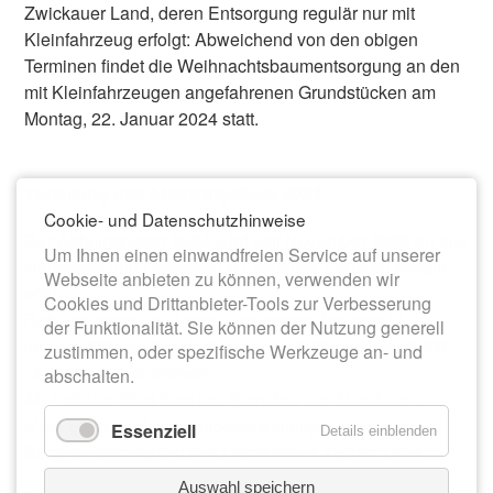
Zwickauer Land, deren Entsorgung regulär nur mit
Kleinfahrzeug erfolgt: Abweichend von den obigen
Terminen findet die Weihnachtsbaumentsorgung an den
mit Kleinfahrzeugen angefahrenen Grundstücken am
Montag, 22. Januar 2024 statt.
Verteilung des Abfallratgebers 2024
Cookie- und Datenschutzhinweise
Der Abfallratgeber 2024 wird seit November 2023 an alle
Um Ihnen einen einwandfreien Service auf unserer
Haushalte und Gewerbe im Landkreis Zwickau verteilt
Webseite anbieten zu können, verwenden wir
wird.
Cookies und Drittanbieter-Tools zur Verbesserung
Reklamationen zur Verteilung werden bis zum 31.
der Funktionalität. Sie können der Nutzung generell
Januar 2024 an der Hotline der Verteilfirma unter 0800
zustimmen, oder spezifische Werkzeuge an- und
1835832 aufgenommen.
abschalten.
Ab Februar 2024 liegt der Ratgeber zur Abholung in
allen Stadt- und Gemeindeverwaltungen sowie den
Essenziell
Details einblenden
Bürgerservicestellen des Landkreises Zwickau aus.
Auswahl speichern