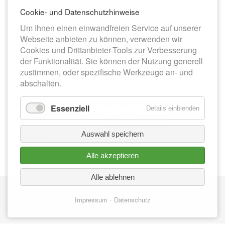
Die Bundeskanzlerin und die Regierungschefinnen und
Cookie- und Datenschutzhinweise
Regierungschefs der Länder haben am 22. März 2021
Um Ihnen einen einwandfreien Service auf unserer
über die aktuelle Infektionslage und weitere Maßnahmen
Webseite anbieten zu können, verwenden wir
zur Begrenzung von Neuinfektionen beraten.
Cookies und Drittanbieter-Tools zur Verbesserung
Nachfolgend veröffentlichen wir den Beschluss dieser
der Funktionalität. Sie können der Nutzung generell
Konferenz.
zustimmen, oder spezifische Werkzeuge an- und
abschalten.
Videokonferenz der Bundeskanzlerin mit den
Regierungschefinnen und Regierungschefs der
Essenziell
Details einblenden
Länder am 22. März 2021
...pdf-Dokument
Auswahl speichern
Zurück
Alle akzeptieren
Alle ablehnen
Nav
IMPRESSUM
üb
Impressum
Datenschutz
DATENSCHUTZ