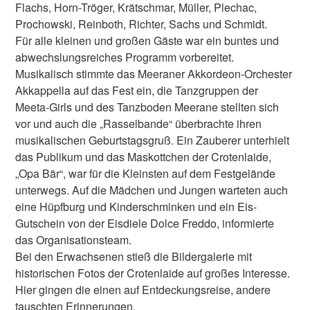
Flachs, Horn-Tröger, Krätschmar, Müller, Plechac,
Prochowski, Reinboth, Richter, Sachs und Schmidt.
Für alle kleinen und großen Gäste war ein buntes und
abwechslungsreiches Programm vorbereitet.
Musikalisch stimmte das Meeraner Akkordeon-Orchester
Akkappella auf das Fest ein, die Tanzgruppen der
Meeta-Girls und des Tanzboden Meerane stellten sich
vor und auch die „Rasselbande“ überbrachte ihren
musikalischen Geburtstagsgruß. Ein Zauberer unterhielt
das Publikum und das Maskottchen der Crotenlaide,
„Opa Bär“, war für die Kleinsten auf dem Festgelände
unterwegs. Auf die Mädchen und Jungen warteten auch
eine Hüpfburg und Kinderschminken und ein Eis-
Gutschein von der Eisdiele Dolce Freddo, informierte
das Organisationsteam.
Bei den Erwachsenen stieß die Bildergalerie mit
historischen Fotos der Crotenlaide auf großes Interesse.
Hier gingen die einen auf Entdeckungsreise, andere
tauschten Erinnerungen.