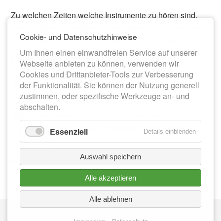
Zu welchen Zeiten welche Instrumente zu hören sind,
kann im Wertungszeitplan (nach Name / Ort / Kategorie /
Cookie- und Datenschutzhinweise
Altersgruppe filterbar) eingesehen werden
(…hier)
.
Um Ihnen einen einwandfreien Service auf unserer
Im Leporello zum 60. Bundeswettbewerb ist die
Webseite anbieten zu können, verwenden wir
Übersicht aller Wertungshäuser einzusehen und die
Cookies und Drittanbieter-Tools zur Verbesserung
wichtigsten Informationen zum Wettbewerb sind darin
der Funktionalität. Sie können der Nutzung generell
zusammengefasst
(…hier)
.
zustimmen, oder spezifische Werkzeuge an- und
abschalten.
Weitere Informationen zum 60. Bundeswettbewerb
Jugend musiziert auf der Homepage:
www.jugend-
Essenziell
Details einblenden
musiziert.org
Auswahl speichern
Zurück
Alle akzeptieren
Alle ablehnen
Nav
IMPRESSUM
üb