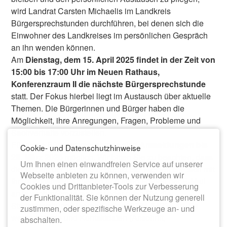
wird Landrat Carsten Michaelis im Landkreis
Bürgersprechstunden durchführen, bei denen sich die
Einwohner des Landkreises im persönlichen Gespräch
an ihn wenden können.
Am
Dienstag, dem 15. April 2025 findet in der Zeit von
15:00 bis 17:00 Uhr im Neuen Rathaus,
Konferenzraum II die nächste Bürgersprechstunde
statt. Der Fokus hierbei liegt im Austausch über aktuelle
Themen. Die Bürgerinnen und Bürger haben die
Möglichkeit, ihre Anregungen, Fragen, Probleme und
Sachverhalte vorzustellen.
Für diese Bürgersprechstunde sind
Anmeldungen bis
Cookie- und Datenschutzhinweise
28. März 2025
möglich. Wir bitten Sie zu beachten, dass
Um Ihnen einen einwandfreien Service auf unserer
die Anzahl der Termine begrenzt ist. Melden Sie sich mit
Webseite anbieten zu können, verwenden wir
Ihrem konkreten Anliegen und Ihren Fragen per E-Mail
Cookies und Drittanbieter-Tools zur Verbesserung
an buerobm@meerane.eu oder rufen Sie die
der Funktionalität. Sie können der Nutzung generell
Stadtverwaltung Meerane unter 03764 54234 an. Es
zustimmen, oder spezifische Werkzeuge an- und
werden Name und Kontaktdaten (Anschrift,
abschalten.