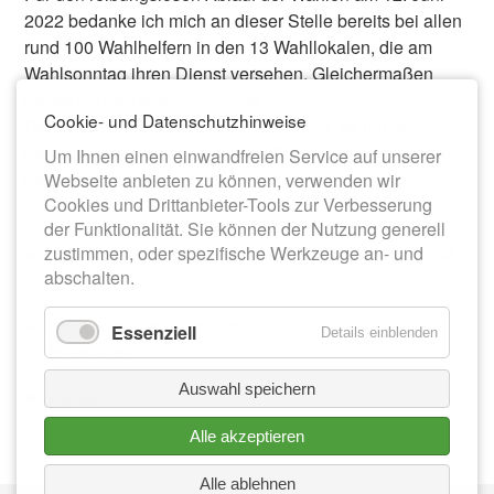
2022 bedanke ich mich an dieser Stelle bereits bei allen
rund 100 Wahlhelfern in den 13 Wahllokalen, die am
Wahlsonntag ihren Dienst versehen. Gleichermaßen
danke ich den Mitgliedern des
Cookie- und Datenschutzhinweise
Gemeindewahlausschusses. Auch dies ist Teil der
demokratischen Wahl, dass die Bürgerschaft selbst für
Um Ihnen einen einwandfreien Service auf unserer
die Wahlorganisation Verantwortung übernimmt.
Webseite anbieten zu können, verwenden wir
Cookies und Drittanbieter-Tools zur Verbesserung
Ihnen, meine sehr verehrten Bürgerinnen und Bürger,
der Funktionalität. Sie können der Nutzung generell
wünsche ich einen spannenden Wahlabend. Herzlichst
zustimmen, oder spezifische Werkzeuge an- und
abschalten.
Ihr
Professor Dr. Lothar Ungerer
Essenziell
Details einblenden
Bürgermeister
Auswahl speichern
Zurück
Alle akzeptieren
Alle ablehnen