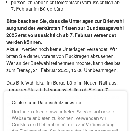
persönlich (aber nicht telefonisch) voraussichtlich ab
7. Februar im Bürgerbüro
Bitte beachten Sie, dass die Unterlagen zur Briefwahl
aufgrund der verkürzten Fristen zur Bundestagswahl
2025 erst voraussichtlich ab 7. Februar versendet
werden können.
Aktuell werden noch keine Unterlagen versendet. Wir
bitten Sie daher, vorerst von Rückfragen abzusehen.
Wer an der Briefwahl teilnehmen möchte, kann dies bis
zum Freitag, 21. Februar 2025, 15:00 Uhr beantragen.
Das Briefwahllokal im Bürgerbüro im Neuen Rathaus,
Lörracher Platz 1, ist voraussichtlich ab Freitag, 7.
Februar 2025, zu den Öffnungszeiten des Bürgerbüros
Cookie- und Datenschutzhinweise
geöffnet:
Um Ihnen einen einwandfreien Service auf unserer
Montag 08:00–12:00 Uhr
Webseite anbieten zu können, verwenden wir
Dienstag 08:00-12:00 Uhr und 14:00–18:00 Uhr
Cookies und Drittanbieter-Tools zur Verbesserung
Mittwoch geschlossen
der Funktionalität. Sie können der Nutzung generell