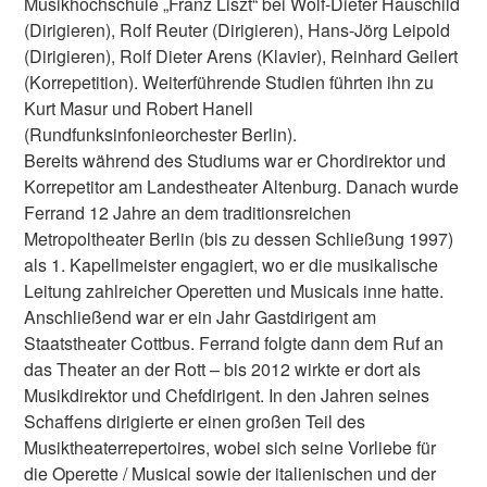
Musikhochschule „Franz Liszt“ bei Wolf-Dieter Hauschild
(Dirigieren), Rolf Reuter (Dirigieren), Hans-Jörg Leipold
(Dirigieren), Rolf Dieter Arens (Klavier), Reinhard Geilert
(Korrepetition). Weiterführende Studien führten ihn zu
Kurt Masur und Robert Hanell
(Rundfunksinfonieorchester Berlin).
Bereits während des Studiums war er Chordirektor und
Korrepetitor am Landestheater Altenburg. Danach wurde
Ferrand 12 Jahre an dem traditionsreichen
Metropoltheater Berlin (bis zu dessen Schließung 1997)
als 1. Kapellmeister engagiert, wo er die musikalische
Leitung zahlreicher Operetten und Musicals inne hatte.
Anschließend war er ein Jahr Gastdirigent am
Staatstheater Cottbus. Ferrand folgte dann dem Ruf an
das Theater an der Rott – bis 2012 wirkte er dort als
Musikdirektor und Chefdirigent. In den Jahren seines
Schaffens dirigierte er einen großen Teil des
Musiktheaterrepertoires, wobei sich seine Vorliebe für
die Operette / Musical sowie der italienischen und der