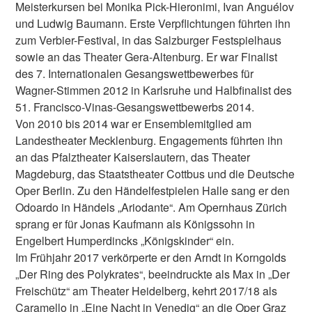
Meisterkursen bei Monika Pick-Hieronimi, Ivan Anguélov
und Ludwig Baumann. Erste Verpflichtungen führten ihn
zum Verbier-Festival, in das Salzburger Festspielhaus
sowie an das Theater Gera-Altenburg. Er war Finalist
des 7. Internationalen Gesangswettbewerbes für
Wagner-Stimmen 2012 in Karlsruhe und Halbfinalist des
51. Francisco-Vinas-Gesangswettbewerbs 2014.
Von 2010 bis 2014 war er Ensemblemitglied am
Landestheater Mecklenburg. Engagements führten ihn
an das Pfalztheater Kaiserslautern, das Theater
Magdeburg, das Staatstheater Cottbus und die Deutsche
Oper Berlin. Zu den Händelfestpielen Halle sang er den
Odoardo in Händels „Ariodante“. Am Opernhaus Zürich
sprang er für Jonas Kaufmann als Königssohn in
Engelbert Humperdincks „Königskinder“ ein.
Im Frühjahr 2017 verkörperte er den Arndt in Korngolds
„Der Ring des Polykrates“, beeindruckte als Max in „Der
Freischütz“ am Theater Heidelberg, kehrt 2017/18 als
Caramello in „Eine Nacht in Venedig“ an die Oper Graz