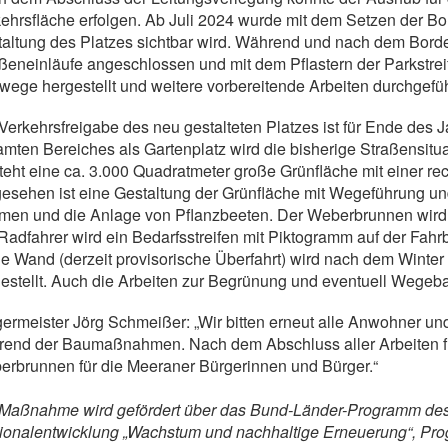
ehrsfläche erfolgen. Ab Juli 2024 wurde mit dem Setzen der B
altung des Platzes sichtbar wird. Während und nach dem Borde
ßeneinläufe angeschlossen und mit dem Pflastern der Parkstr
ege hergestellt und weitere vorbereitende Arbeiten durchgefüh
Verkehrsfreigabe des neu gestalteten Platzes ist für Ende des
mten Bereiches als Gartenplatz wird die bisherige Straßensitu
teht eine ca. 3.000 Quadratmeter große Grünfläche mit einer 
esehen ist eine Gestaltung der Grünfläche mit Wegeführung un
en und die Anlage von Pflanzbeeten. Der Weberbrunnen wird in
Radfahrer wird ein Bedarfsstreifen mit Piktogramm auf der Fahrb
le Wand (derzeit provisorische Überfahrt) wird nach dem Winte
estellt. Auch die Arbeiten zur Begrünung und eventuell Wegeb
ermeister Jörg Schmeißer: „Wir bitten erneut alle Anwohner un
rend der Baumaßnahmen. Nach dem Abschluss aller Arbeiten fr
rbrunnen für die Meeraner Bürgerinnen und Bürger.“
Maßnahme wird gefördert über das Bund-Länder-Programm des 
onalentwicklung „Wachstum und nachhaltige Erneuerung“, Pro