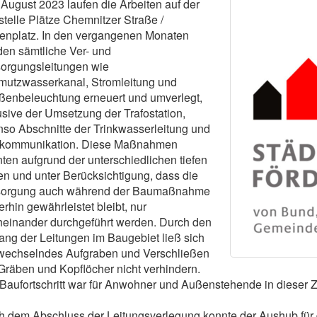
 August 2023 laufen die Arbeiten auf der
telle Plätze Chemnitzer Straße /
enplatz. In den vergangenen Monaten
en sämtliche Ver- und
sorgungsleitungen wie
mutzwasserkanal, Stromleitung und
ßenbeleuchtung erneuert und umverlegt,
usive der Umsetzung der Trafostation,
so Abschnitte der Trinkwasserleitung und
ekommunikation. Diese Maßnahmen
ten aufgrund der unterschiedlichen tiefen
n und unter Berücksichtigung, dass die
sorgung auch während der Baumaßnahme
erhin gewährleistet bleibt, nur
einander durchgeführt werden. Durch den
ng der Leitungen im Baugebiet ließ sich
 wechselndes Aufgraben und Verschließen
Gräben und Kopflöcher nicht verhindern.
Baufortschritt war für Anwohner und Außenstehende in dieser 
 dem Abschluss der Leitungsverlegung konnte der Aushub für 