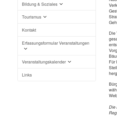
Bildung & Soziales
Verk
Gest
Stra
Tourismus
Gehw
Kontakt
Die 
gesa
Erfassungsformular Veranstaltungen
ents
Vorg
Bäum
Veranstaltungskalender
Für 
Stei
herg
Links
Bürg
wäh
Webe
Die 
Regi