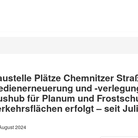
ustelle Plätze Chemnitzer Straß
edienerneuerung und -verlegun
shub für Planum und Frostschu
rkehrsflächen erfolgt – seit Ju
 August 2024