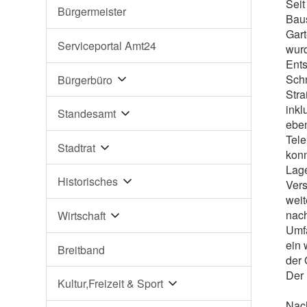
Seit
Bürgermeister
Baus
Gart
Serviceportal Amt24
wurd
Ent
Sch
Bürgerbüro
Stra
inkl
Standesamt
eben
Tel
Stadtrat
konn
Lage
Historisches
Ver
weit
nach
Wirtschaft
Umfa
ein
Breitband
der 
Der 
Kultur,Freizeit & Sport
Nach