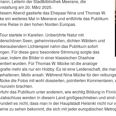
mann, Leiterin der Stadtbibliothek Meerane, die
nstaltung am 20. März 2025.
diesem Abend gastierte das Ehepaar Nina und Thomas W.
e ein weiteres Mal in Meerane und entführte das Publikum
eine Reise in den hohen Norden Europas.
Tour startete in Karelien. Unberührte Natur mit
derschönen Seen, geheimnisvollen, dichten Wäldern und
beraubendem Lichterspiel nahm das Publikum sofort
ngen. Für diese ganz besondere Stimmung sorgte das
aar, indem die Bilder in einer klassischen Diashow
entiert wurden. Für Thomas W. Mücke ist die analoge
grafie mehr als nur ein Hobby. Es ist eine Leidenschaft, die m
gehaltenen, Motiv ansah. Während Nina Mücke für den reibung
ücke die Fotos mit wohl dossierten, pointierten Kommentaren
munzeln brachten.
rfuhr das Publikum unter anderem, wie wichtig Bildung in Finnlan
labschluss werden in diesem Land großgeschrieben und sind de
undert es nicht, dass man in der Hauptstadt Helsinki nicht nur v
rne zu sehen bekommt, die sich mit jeder europäischen Metro