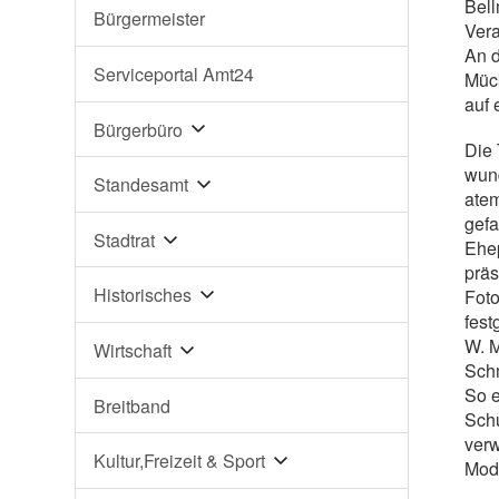
Bell
Bürgermeister
Vera
An 
Serviceportal Amt24
Mück
auf 
Bürgerbüro
Die 
wun
Standesamt
atem
gefa
Stadtrat
Ehep
präs
Historisches
Foto
fest
W. M
Wirtschaft
Sch
So e
Breitband
Schu
verw
Kultur,Freizeit & Sport
Mode