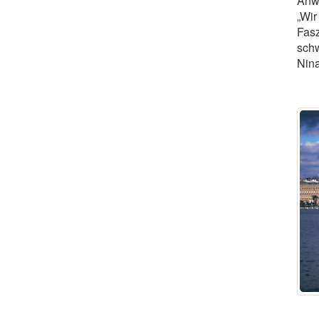
Anwe
„Wir
Fasz
schw
Nina