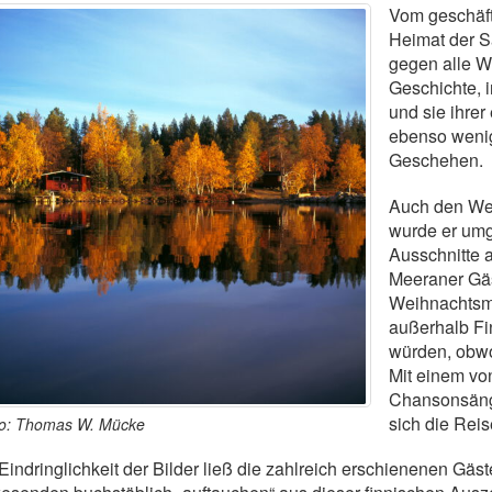
Vom geschäft
Heimat der S
gegen alle W
Geschichte, i
und sie ihrer
ebenso wenig 
Geschehen.
Auch den Wei
wurde er umg
Ausschnitte 
Meeraner Gäst
Weihnachtsma
außerhalb Fi
würden, obwoh
Mit einem vo
Chansonsänger
sich die Rei
o: Thomas W. Mücke
Eindringlichkeit der Bilder ließ die zahlreich erschienenen Gäs