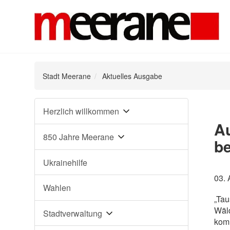
Stadt Meerane
Aktuelles Ausgabe
Navigation
Herzlich willkommen
überspringen
Au
850 Jahre Meerane
be
Ukrainehilfe
03. 
Wahlen
„Tau
Wäld
Stadtverwaltung
komm