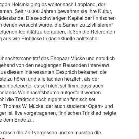
igen Helsinki ging es weiter nach Lappland, der
amen. Seit 10.000 Jahren bewahren sie ihre Kultur,
iderstände. Diese schwierigen Kapitel der finnischen
n denen versucht wurde, die Samen zu „zivilisieren“
 eigenen Identität zu berauben, ließen die Referenten
aus wie Einblicke in das aktuelle politische
hnachtsmann traf das Ehepaar Mücke und natürlich
ehend von den neugierigen Reisenden interviewt.
aus diesem interessanten Gespräch bekamen die
e zu hören und alle lachten herzlich, als der
nn beteuerte, es sei nicht schlimm, dass auch
nnlands Weihnachtsbäume aufgestellt werden
l die Tradition doch eigentlich finnisch sei.
n Thomas W. Mücke, der auch studierter Opern- und
 ist, live vorgetragenen, finnischen Trinklied neigte
se dem Ende zu.
te rasch die Zeit vergessen und so mussten die