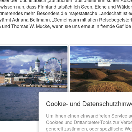
senden buchstäblich „auftauchen“ aus dieser finnischen Ausze
 wissen nun, dass Finnland tatsächlich Seen, Elche und Wälder
inierendes mehr. Besonders die majestätische Landschaft ist e
ärmt Adriana Bellmann. „Gemeinsam mit allen Reisebegeistert
 und Thomas W. Mücke, wenn sie uns erneut in fremde Gefilde 
Cookie- und Datenschutzhinw
Um Ihnen einen einwandfreien Service a
Cookies und Drittanbieter-Tools zur Verb
generell zustimmen, oder spezifische We