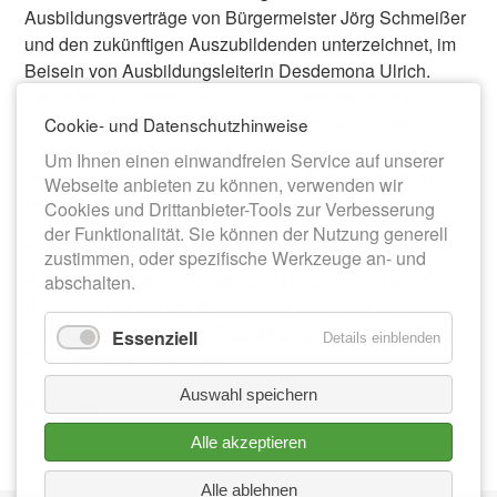
Ausbildungsverträge von Bürgermeister Jörg Schmeißer
und den zukünftigen Auszubildenden unterzeichnet, im
Beisein von Ausbildungsleiterin Desdemona Ulrich.
Gwen Marie Gröger und Lea Grit Dietze werden zum
Start des neuen Ausbildungsjahres im September 2025
Cookie- und Datenschutzhinweise
ihre dreijährige Ausbildung zur
Um Ihnen einen einwandfreien Service auf unserer
Verwaltungsfachangestellten in der Stadtverwaltung
Webseite anbieten zu können, verwenden wir
Meerane beginnen.
Cookies und Drittanbieter-Tools zur Verbesserung
der Funktionalität. Sie können der Nutzung generell
Foto: Bürgermeister Jörg Schmeißer und
zustimmen, oder spezifische Werkzeuge an- und
Ausbildungsleiterin Desdemona Ulrich (li.) mit Lea Grit
abschalten.
Dietze und Gwen Marie Gröger, die im September 2025
ihre Ausbildung bei der Stadt Meerane beginnen. Foto:
Essenziell
Details einblenden
Stadtverwaltung Meerane
Auswahl speichern
Zurück
Alle akzeptieren
Alle ablehnen