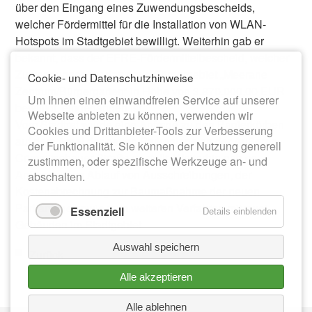
über den Eingang eines Zuwendungsbescheids,
welcher Fördermittel für die Installation von WLAN-
Hotspots im Stadtgebiet bewilligt. Weiterhin gab er
bekannt, dass der EFRE-Fördermittelbescheid, welcher
Zuwendungen für das neue Fördergebiet „Meerane
Cookie- und Datenschutzhinweise
Zentrum/Bürgergarten“ in Höhe von 3.870.000,00 EUR
Um Ihnen einen einwandfreien Service auf unserer
bewilligt, eingegangen ist.
Webseite anbieten zu können, verwenden wir
Vom Stadtrat wurde eine Anfrage zu den Papierkörben
Cookies und Drittanbieter-Tools zur Verbesserung
auf dem Areal der neuen Parkanlage an der Äußeren
der Funktionalität. Sie können der Nutzung generell
Crimmitschauer Straße gestellt. Weiterhin gab es
zustimmen, oder spezifische Werkzeuge an- und
Anfragen zum Ablauf von Ausschreibungen, der
abschalten.
Kostenabrechnung zur Baumaßnahme der neuen
Parkanlage sowie zum weiteren Verfahren mit zwei
Essenziell
Details einblenden
Gebäuden im Stadtgebiet.
Auswahl speichern
Zurück
Alle akzeptieren
Alle ablehnen