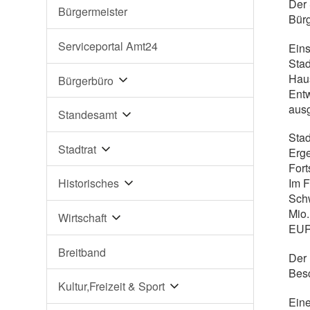
Der 
Bürgermeister
Bürg
Serviceportal Amt24
Eins
Stad
Haus
Bürgerbüro
Entw
aus
Standesamt
Stad
Stadtrat
Erge
Fort
Historisches
Im F
Schw
Mio.
Wirtschaft
EUR
Breitband
Der 
Bes
Kultur,Freizeit & Sport
Eine