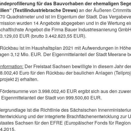
ändeprofilierung für das Bauvorhaben der ehemaligen Segel
ilien“ (Textilindustriebrache Drews)
an der Äußeren Crimmits
70 Quadratmeter und ist im Eigentum der Stadt. Das Vergabeve
ission wurden 14 Angebote abgegeben und in die Wertung ein
schaftlichste Angebot die Firma Bauer Industriesanierung Gmb
3.129,03 EUR (brutto 3.442.823,55 EUR).
Rückbau ist im Haushaltsplan 2021 mit Aufwendungen in Höhe v
agen 3,12 Mio. EUR. Der Eigenmittelanteil der Stadt Meerane b
Information:
Der Freistaat Sachsen bewilligte in diesem Jahr de
8.002,40 Euro für den Rückbau der baulichen Anlagen (Teilproj
lprojekt 2) erhalten.
 Fördersumme von 3.998.002,40 EUR ergibt sich aus den zuw
Eigenmittelanteil der Stadt von 999.500,60 EUR.
ergrundlage ist die Richtlinie des Sächsischen Innenminister
tentwicklung und der integrierte Brachflächenentwicklung zu
staates Sachsen für den EFRE (Europäischer Fonds für Region
4.2015.