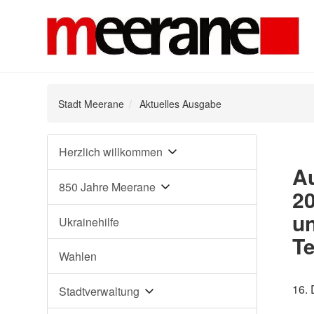
Stadt Meerane
Aktuelles Ausgabe
Navigation
Herzlich willkommen
überspringen
Au
850 Jahre Meerane
20
un
Ukrainehilfe
Te
Wahlen
16.
Stadtverwaltung