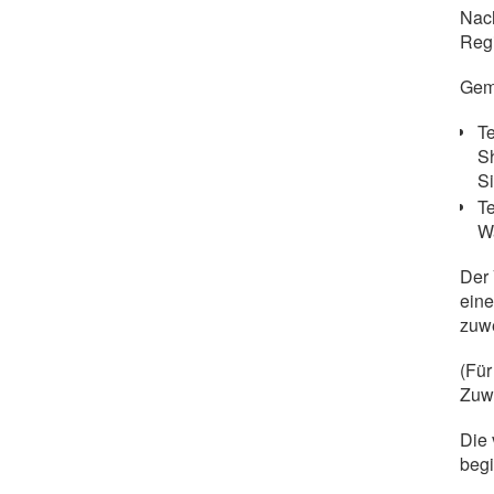
Nach
Regi
Gemä
Te
S
Si
Te
W
Der 
eine
zuw
(Für
Zuw
Die 
beg