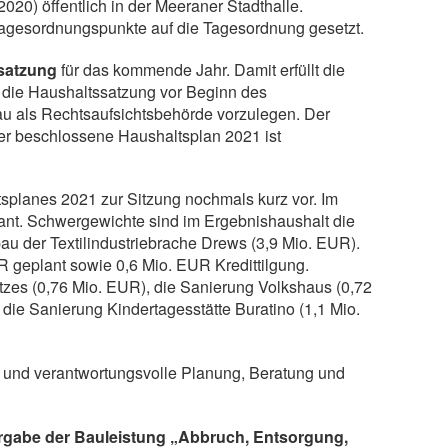
020) öffentlich in der Meeraner Stadthalle.
 Tagesordnungspunkte auf die Tagesordnung gesetzt.
satzung
für das kommende Jahr. Damit erfüllt die
 die Haushaltssatzung vor Beginn des
u als Rechtsaufsichtsbehörde vorzulegen. Der
Der beschlossene Haushaltsplan 2021 ist
tsplanes 2021 zur Sitzung nochmals kurz vor. Im
nt. Schwergewichte sind im Ergebnishaushalt die
u der Textilindustriebrache Drews (3,9 Mio. EUR).
R geplant sowie 0,6 Mio. EUR Kredittilgung.
tzes (0,76 Mio. EUR), die Sanierung Volkshaus (0,72
ie Sanierung Kindertagesstätte Buratino (1,1 Mio.
re und verantwortungsvolle Planung, Beratung und
rgabe der Bauleistung „Abbruch, Entsorgung,