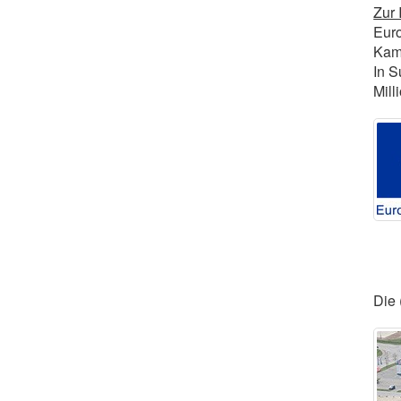
Zur 
Euro
Kamm
In S
Mill
Die 