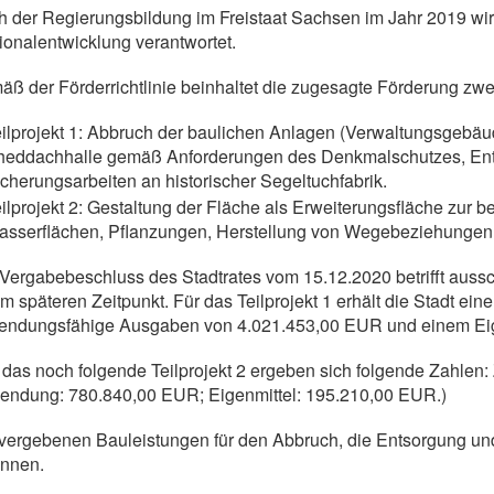
 der Regierungsbildung im Freistaat Sachsen im Jahr 2019 wird
onalentwicklung verantwortet.
ß der Förderrichtlinie beinhaltet die zugesagte Förderung zwei
ilprojekt 1: Abbruch der baulichen Anlagen (Verwaltungsgebäud
heddachhalle gemäß Anforderungen des Denkmalschutzes, Ent
cherungsarbeiten an historischer Segeltuchfabrik.
ilprojekt 2: Gestaltung der Fläche als Erweiterungsfläche zur
asserflächen, Pflanzungen, Herstellung von Wegebeziehungen 
Vergabebeschluss des Stadtrates vom 15.12.2020 betrifft ausschli
m späteren Zeitpunkt. Für das Teilprojekt 1 erhält die Stadt 
endungsfähige Ausgaben von 4.021.453,00 EUR und einem Eige
 das noch folgende Teilprojekt 2 ergeben sich folgende Zahl
endung: 780.840,00 EUR; Eigenmittel: 195.210,00 EUR.)
vergebenen Bauleistungen für den Abbruch, die Entsorgung un
innen.