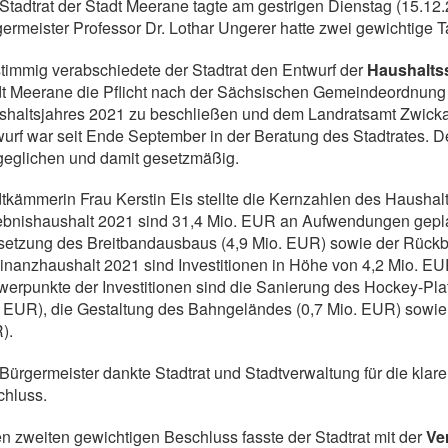
Stadtrat der Stadt Meerane tagte am gestrigen Dienstag (15.12.2
ermeister Professor Dr. Lothar Ungerer hatte zwei gewichtige
timmig verabschiedete der Stadtrat den Entwurf der
Haushalts
t Meerane die Pflicht nach der Sächsischen Gemeindeordnung
haltsjahres 2021 zu beschließen und dem Landratsamt Zwicka
urf war seit Ende September in der Beratung des Stadtrates. 
geglichen und damit gesetzmäßig.
tkämmerin Frau Kerstin Eis stellte die Kernzahlen des Haushal
bnishaushalt 2021 sind 31,4 Mio. EUR an Aufwendungen gepla
setzung des Breitbandausbaus (4,9 Mio. EUR) sowie der Rückba
inanzhaushalt 2021 sind Investitionen in Höhe von 4,2 Mio. EU
erpunkte der Investitionen sind die Sanierung des Hockey-Pla
 EUR), die Gestaltung des Bahngeländes (0,7 Mio. EUR) sowie d
).
Bürgermeister dankte Stadtrat und Stadtverwaltung für die kla
chluss.
n zweiten gewichtigen Beschluss fasste der Stadtrat mit der
Ve