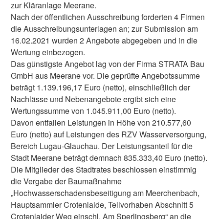
zur Kläranlage Meerane.
Nach der öffentlichen Ausschreibung forderten 4 Firmen
die Ausschreibungsunterlagen an; zur Submission am
16.02.2021 wurden 2 Angebote abgegeben und in die
Wertung einbezogen.
Das günstigste Angebot lag von der Firma STRATA Bau
GmbH aus Meerane vor. Die geprüfte Angebotssumme
beträgt 1.139.196,17 Euro (netto), einschließlich der
Nachlässe und Nebenangebote ergibt sich eine
Wertungssumme von 1.045.911,00 Euro (netto).
Davon entfallen Leistungen in Höhe von 210.577,60
Euro (netto) auf Leistungen des RZV Wasserversorgung,
Bereich Lugau-Glauchau. Der Leistungsanteil für die
Stadt Meerane beträgt demnach 835.333,40 Euro (netto).
Die Mitglieder des Stadtrates beschlossen einstimmig
die Vergabe der Baumaßnahme
„Hochwasserschadensbeseitigung am Meerchenbach,
Hauptsammler Crotenlaide, Teilvorhaben Abschnitt 5
Crotenlaider Weg einschl. Am Sperlingsberg“ an die