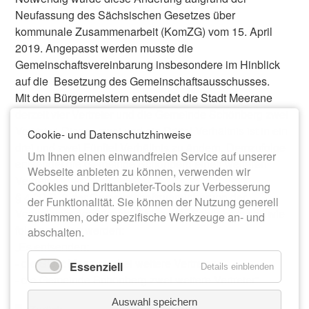
Neufassung des Sächsischen Gesetzes über
kommunale Zusammenarbeit (KomZG) vom 15. April
2019. Angepasst werden musste die
Gemeinschaftsvereinbarung insbesondere im Hinblick
auf die Besetzung des Gemeinschaftsausschusses.
Mit den Bürgermeistern entsendet die Stadt Meerane
derzeit vier Vertreter und die Gemeinde Schönberg zwei
Vertreter. Dieses zwei und ein Drittel Verhältnis ist in ein
Cookie- und Datenschutzhinweise
drei und zwei Fünftel Verhältnis zu ändern. Demzufolge
Um Ihnen einen einwandfreien Service auf unserer
entsendet die Gemeinde Schönberg einen weiteren
Webseite anbieten zu können, verwenden wir
Vertreter.
Cookies und Drittanbieter-Tools zur Verbesserung
§ 4 (1) S. 3 der Gemeinschaftsvereinbarung der
der Funktionalität. Sie können der Nutzung generell
Verwaltungsgemeinschaft Meerane-Schönberg soll wie
zustimmen, oder spezifische Werkzeuge an- und
folgt geändert werden:
abschalten.
„Es entsenden:
- die Stadt Meerane drei weitere Vertreter
Essenziell
Details einblenden
- die Gemeinde Schönberg zwei weitere Vertreter“
Auswahl speichern