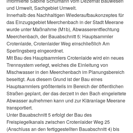
informierte Sabine Schumann vom Dezernat Bauwesen
und Umwelt, Sachgebiet Umwelt.
Innerhalb des Nachhaltigen Wiederaufbaukonzeptes für
das Einzugsgebiet Meerchenbach in der Stadt Meerane
wurde unter Maßnahme (M1b), Abwasserentflechtung
Meerchenbach, der Bauabschnitt 5: Hauptsammler
Crotenlaide, Crotenlaider Weg einschließlich Am
Sperlingsberg eingeordnet.
Mit Bau des Hauptsammlers Crotenlaide wird ein neues
Trennsystem verlegt, welches die Einleitung von
Mischwasser in den Meerchenbach im Planungsbereich
beseitigt. Aus diesem Grund ist der Bau eines
Hauptsammlers größtenteils im Bereich der öffentlichen
Straßen geplant, der das derzeit in den Bach eingeleitete
Abwasser aufnehmen kann und zur Kläranlage Meerane
transportiert.
Unter Bauabschnitt 5 erfolgt der Bau des
Freispiegelkanals zwischen Crotenlaider Weg 25
(Anschluss an den fertiggestellten Bauabschnitt 4) bis