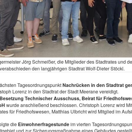
ermeister Jörg Schmeißer, die Mitglieder des Stadtrates und d
verabschieden den langjährigen Stadtrat Wolf-Dieter Stöckl.
nächsten Tagesordnungspunkt
Nachrücken in den Stadtrat g
stoph Lorenz in den Stadtrat der Stadt Meerane vereidigt.
Besetzung Technischer Ausschuss, Beirat für Friedhofswe
bH
wurde anschließend beschlossen. Christoph Lorenz wird Mi
ates für Friedhofswesen, Matthias Ulbricht wird Mitglied im Au
olgte die
Einwohnerfragestunde
im vierten Tagesordnungspunk
tgebiet und zur Sicherungsmaßnahme eines Gebäudes gestellt