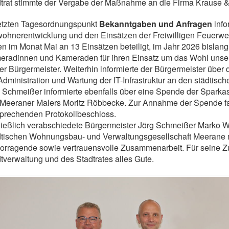
trat stimmte der Vergabe der Maßnahme an die Firma Krause 
letzten Tagesordnungspunkt
Bekanntgaben und Anfragen
info
wohnerentwicklung und den Einsätzen der Freiwilligen Feuer
n im Monat Mai an 13 Einsätzen beteiligt, im Jahr 2026 bislang 
radinnen und Kameraden für ihren Einsatz um das Wohl unsere
er Bürgermeister. Weiterhin informierte der Bürgermeister übe
Administration und Wartung der IT-Infrastruktur an den städtisc
 Schmeißer informierte ebenfalls über eine Spende der Sparka
Meeraner Malers Moritz Röbbecke. Zur Annahme der Spende fas
prechenden Protokollbeschloss.
ießlich verabschiedete Bürgermeister Jörg Schmeißer Marko Wü
tischen Wohnungsbau- und Verwaltungsgesellschaft Meerane mb
orragende sowie vertrauensvolle Zusammenarbeit. Für seine 
tverwaltung und des Stadtrates alles Gute.