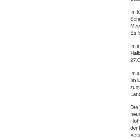
Im 
Sch
Mee
Es f
Im 
Hal
27.
Im 
im 
zum 
Land
Die
neu
Hoh
der 
Vers