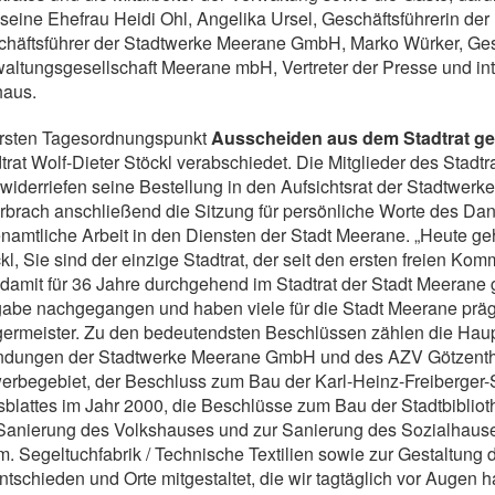
seine Ehefrau Heidi Ohl, Angelika Ursel, Geschäftsführerin d
chäftsführer der Stadtwerke Meerane GmbH, Marko Würker, Ges
altungsgesellschaft Meerane mbH, Vertreter der Presse und in
haus.
ersten Tagesordnungspunkt
Ausscheiden aus dem Stadtrat 
trat Wolf-Dieter Stöckl verabschiedet. Die Mitglieder des Stad
widerriefen seine Bestellung in den Aufsichtsrat der Stadtwe
rbrach anschließend die Sitzung für persönliche Worte des Da
namtliche Arbeit in den Diensten der Stadt Meerane. „Heute geh
kl, Sie sind der einzige Stadtrat, der seit den ersten freien
damit für 36 Jahre durchgehend im Stadtrat der Stadt Meerane 
abe nachgegangen und haben viele für die Stadt Meerane präg
ermeister. Zu den bedeutendsten Beschlüssen zählen die Haup
dungen der Stadtwerke Meerane GmbH und des AZV Götzenthal,
rbegebiet, der Beschluss zum Bau der Karl-Heinz-Freiberger-S
blattes im Jahr 2000, die Beschlüsse zum Bau der Stadtbibli
Sanierung des Volkshauses und zur Sanierung des Sozialhaus
. Segeltuchfabrik / Technische Textilien sowie zur Gestaltun
ntschieden und Orte mitgestaltet, die wir tagtäglich vor Augen ha