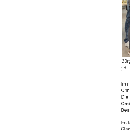
Bürg
Ohl 
Im 
Chri
Die
Gm
Beir
Es f
Stad