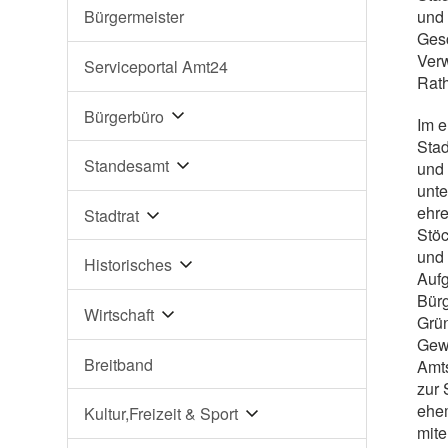
und 
Bürgermeister
Ges
Verw
Serviceportal Amt24
Rat
Bürgerbüro
Im 
Stad
Standesamt
und 
unte
ehre
Stadtrat
Stöc
und 
Historisches
Aufg
Bürg
Wirtschaft
Grün
Gewe
Breitband
Amts
zur 
ehem
Kultur,Freizeit & Sport
mite