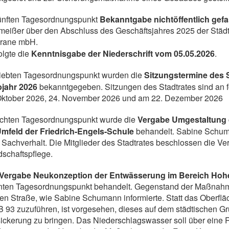
fünften Tagesordnungspunkt
Bekanntgabe nichtöffentlich gef
meißer über den Abschluss des Geschäftsjahres 2025 der Städ
rane mbH.
olgte die
Kenntnisgabe der Niederschrift vom 05.05.2026
.
siebten Tagesordnungspunkt wurden die
Sitzungstermine des S
bjahr 2026
bekanntgegeben. Sitzungen des Stadtrates sind an 
Oktober 2026, 24. November 2026 und am 22. Dezember 2026
achten Tagesordnungspunkt wurde die
Vergabe Umgestaltung 
Umfeld der Friedrich-Engels-Schule
behandelt. Sabine Schum
Sachverhalt. Die Mitglieder des Stadtrates beschlossen die 
schaftspflege.
Vergabe Neukonzeption der Entwässerung im Bereich Hoh
nten Tagesordnungspunkt behandelt. Gegenstand der Maßnahme
en Straße, wie Sabine Schumann informierte. Statt das Ober
B 93 zuzuführen, ist vorgesehen, dieses auf dem städtischen 
ickerung zu bringen. Das Niederschlagswasser soll über eine R