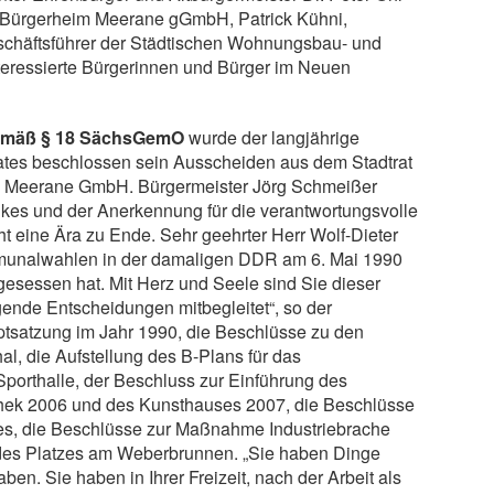
er Bürgerheim Meerane gGmbH, Patrick Kühni,
chäftsführer der Städtischen Wohnungsbau- und
teressierte Bürgerinnen und Bürger im Neuen
gemäß § 18 SächsGemO
wurde der langjährige
trates beschlossen sein Ausscheiden aus dem Stadtrat
rke Meerane GmbH. Bürgermeister Jörg Schmeißer
nkes und der Anerkennung für die verantwortungsvolle
t eine Ära zu Ende. Sehr geehrter Herr Wolf-Dieter
 Kommunalwahlen in der damaligen DDR am 6. Mai 1990
gesessen hat. Mit Herz und Seele sind Sie dieser
ende Entscheidungen mitbegleitet“, so der
tsatzung im Jahr 1990, die Beschlüsse zu den
 die Aufstellung des B-Plans für das
porthalle, der Beschluss zur Einführung des
othek 2006 und des Kunsthauses 2007, die Beschlüsse
es, die Beschlüsse zur Maßnahme Industriebrache
g des Platzes am Weberbrunnen. „Sie haben Dinge
ben. Sie haben in Ihrer Freizeit, nach der Arbeit als