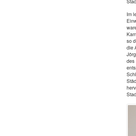
Stad
Im 
Ein
ware
Kame
so d
die 
Jörg
des 
ents
Schl
Städ
herv
Stad