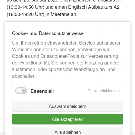
(13:30-14:50 Uhr) und einen Englisch Aufbaukurs A2
(18:00-19:20 Uhr) in Meerane an.
Für Sportinteressierte gibt es ab dem 25. Februar 2026
Cookie- und Datenschutzhinweise
einen Hatha Yoga Kurs für Anfänger und Geübte (17:15-
18:45 Uhr) und einen Hatha Yoga Kurs für
Um Ihnen einen einwandfreien Service auf unserer
Fortgeschrittene (19:00-20:30 Uhr) in Meerane an.
Webseite anbieten zu können, verwenden wir
Cookies und Drittanbieter-Tools zur Verbesserung
Alle weiteren Informationen zu den Kursen und
der Funktionalität. Sie können der Nutzung generell
Anmeldung unter www.vhs-zwickau.de, per Telefon 0375
zustimmen, oder spezifische Werkzeuge an- und
abschalten.
4402-23801, per E-Mail vhs@landkreis-zwickau.de und
in den Bürgerservicestellen des Landratsamtes.
Essenziell
Details einblenden
Auswahl speichern
Zurück
Alle akzeptieren
Alle ablehnen