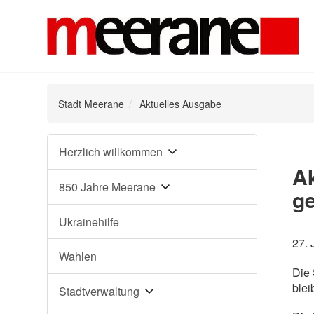
Stadt Meerane
Aktuelles Ausgabe
Navigation
Herzlich willkommen
überspringen
Ak
850 Jahre Meerane
g
Ukrainehilfe
27. 
Wahlen
Die 
bleib
Stadtverwaltung