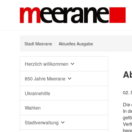
Stadt Meerane
Aktuelles Ausgabe
Navigation
Herzlich willkommen
überspringen
Ab
850 Jahre Meerane
02.
Ukrainehilfe
Die 
Wahlen
In d
gefö
Stadtverwaltung
Verf
beg