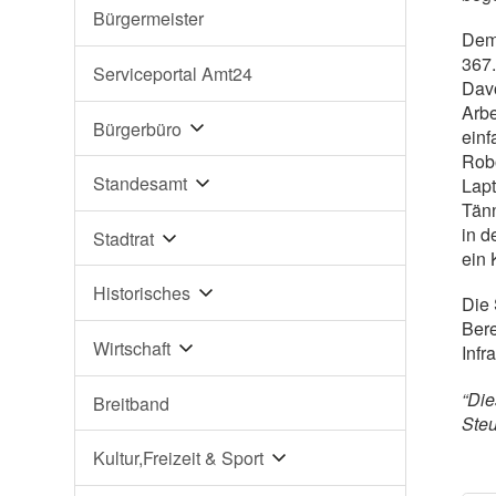
Bürgermeister
Dem
367.
Serviceportal Amt24
Davo
Arbe
Bürgerbüro
einf
Robo
Standesamt
Lapt
Tänn
in d
Stadtrat
ein 
Historisches
Die 
Bere
Wirtschaft
Infr
“Die
Breitband
Steu
Kultur,Freizeit & Sport