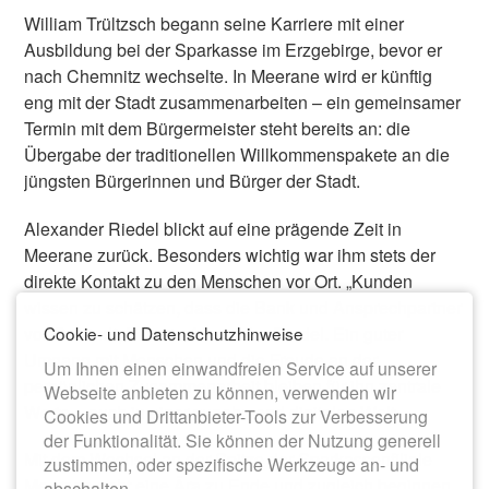
William Trültzsch begann seine Karriere mit einer
Ausbildung bei der Sparkasse im Erzgebirge, bevor er
nach Chemnitz wechselte. In Meerane wird er künftig
eng mit der Stadt zusammenarbeiten – ein gemeinsamer
Termin mit dem Bürgermeister steht bereits an: die
Übergabe der traditionellen Willkommenspakete an die
jüngsten Bürgerinnen und Bürger der Stadt.
Alexander Riedel blickt auf eine prägende Zeit in
Meerane zurück. Besonders wichtig war ihm stets der
direkte Kontakt zu den Menschen vor Ort. „Kunden
wissen zu schätzen, dass die Bank und Ansprechpartner
vor Ort sind“, betonte Alexander Riedel. Ein guter
Cookie- und Datenschutzhinweise
Umgang mit Menschen und die Freude an der
Um Ihnen einen einwandfreien Service auf unserer
persönlichen Zusammenarbeit bleiben für ihn zentrale
Webseite anbieten zu können, verwenden wir
Werte – auch in einer zunehmend digitalen Welt.
Cookies und Drittanbieter-Tools zur Verbesserung
der Funktionalität. Sie können der Nutzung generell
Mit dem Wechsel an der Spitze der Sparkassenfiliale
zustimmen, oder spezifische Werkzeuge an- und
Meerane geht eine Ära zu Ende und zugleich beginnen
abschalten.