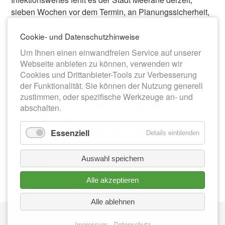
sieben Wochen vor dem Termin, an Planungssicherheit,
um z. B. entsprechende Verträge abschließen zu
können. Deshalb ist das Fest im Juni nicht umsetzbar.
Cookie- und Datenschutzhinweise
Nach den Vorgaben des § 28 b Infektionsschutzgesetzes
Um Ihnen einen einwandfreien Service auf unserer
sind Veranstaltungen bis zum 30.06.2021 untersagt.
Webseite anbieten zu können, verwenden wir
Auch die Sächsische Corona-Schutzverordnung
Cookies und Drittanbieter-Tools zur Verbesserung
verbietet Feiern auf öffentlichen Plätzen und Anlagen.
der Funktionalität. Sie können der Nutzung generell
zustimmen, oder spezifische Werkzeuge an- und
Inwieweit im Laufe des Jahres ein Stadtfest organisiert
abschalten.
werden kann, hängt von der weiteren Entwicklung der
Corona-Pandemie ab. Die Stadtverwaltung bittet um
Essenziell
Details einblenden
Verständnis.
Auswahl speichern
Zurück
Alle akzeptieren
Alle ablehnen
Nav
IMPRESSUM
üb
Impressum
Datenschutz