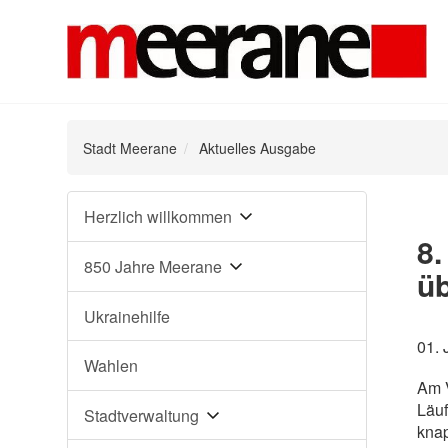
Stadt Meerane
Aktuelles Ausgabe
Navigation
Herzlich willkommen
überspringen
8
850 Jahre Meerane
üb
Ukrainehilfe
01. 
Wahlen
Am V
Läu
Stadtverwaltung
knap