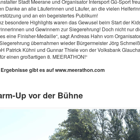
nstalter Stadt Meerane und Organisator Intersport Gü-Sport fre
n Danke an alle Läuferinnen und Läufer, an die vielen Helferin
rstützung und an ein begeistertes Publikum!
z besondere Highlights waren das Gewusel beim Start der Kids
nnerinnen und Gewinnern zur Siegerehrung! Doch nicht nur die 
es eine Finisher-Medaille“, sagt Andreas Hahn vom Organisato
Siegerehrung übernahmen wieder Bürgermeister Jörg Schmeiße
 Patrick Kühni und Gunnar Thiele von der Volksbank Glaucha
 für einen großartigen 8. MEERATHON!“
e Ergebnisse gibt es auf www.meerathon.com
rm-Up vor der Bühne