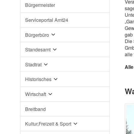
Vera
Bürgermeister
sage
Unte
Serviceportal Amt24
„Gan
Gewi
gab 
Bürgerbüro
Die 
GmbH
Standesamt
alle
Stadtrat
All
Historisches
Wa
Wirtschaft
Breitband
Kultur,Freizeit & Sport